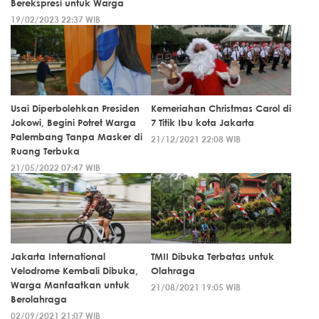
Berekspresi untuk Warga
19/02/2023 22:37 WIB
Usai Diperbolehkan Presiden
Kemeriahan Christmas Carol di
Jokowi, Begini Potret Warga
7 Titik Ibu kota Jakarta
Palembang Tanpa Masker di
21/12/2021 22:08 WIB
Ruang Terbuka
21/05/2022 07:47 WIB
Jakarta International
TMII Dibuka Terbatas untuk
Velodrome Kembali Dibuka,
Olahraga
Warga Manfaatkan untuk
21/08/2021 19:05 WIB
Berolahraga
02/09/2021 21:07 WIB