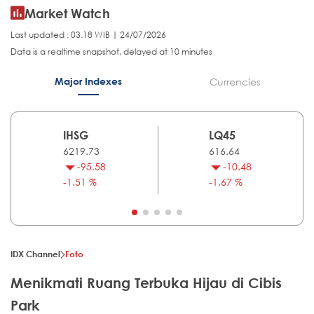
Market Watch
Last updated : 03.18 WIB | 24/07/2026
Data is a realtime snapshot, delayed at 10 minutes
Major Indexes
Currencies
IHSG
LQ45
6219.73
616.64
-95.58
-10.48
-1.51 %
-1.67 %
IDX Channel
Foto
Menikmati Ruang Terbuka Hijau di Cibis
Park