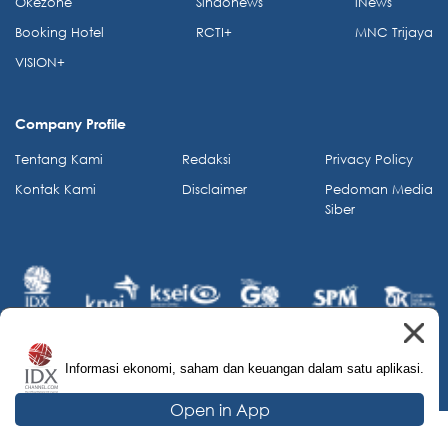
Okezone
Sindonews
iNews
Booking Hotel
RCTI+
MNC Trijaya
VISION+
Company Profile
Tentang Kami
Redaksi
Privacy Policy
Kontak Kami
Disclaimer
Pedoman Media
Siber
Informasi ekonomi, saham dan keuangan dalam satu aplikasi.
© 2026 IDX Channel. All Rights Reserved.
Open in App