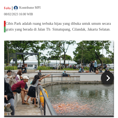
|
Foto
Kontributor MPI
08/02/2023 16:00 WIB
Cibis Park adalah ruang terbuka hijau yang dibuka untuk umum secara
gratis yang berada di Jalan Tb. Simatupang, Cilandak, Jakarta Selatan.
chevron_left
chevron_right