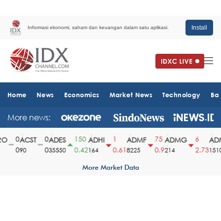
Install
Informasi ekonomi, saham dan keuangan dalam satu aplikasi.
Home
News
Economics
Market News
Technology
Ba
More news:
0
0
150
1
75
6
O
ACST
ADES
ADHI
ADMF
ADMG
ADM
0
0
0.42
0.61
0.9
2.73
90
35550
164
8225
214
1510
More Market Data