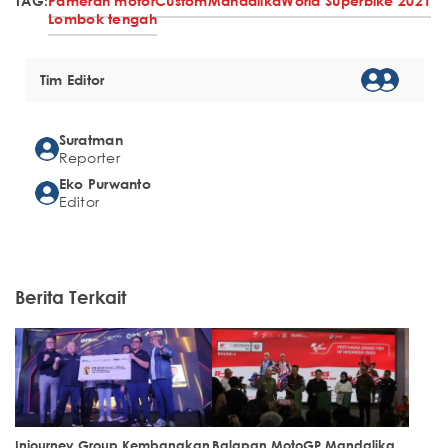
TAG:
Pameran motor
Custom
Mandalika
World Superbike 2021
Lombok tengah
Tim Editor
Suratman
Reporter
Eko Purwanto
Editor
Berita Terkait
Injourney Group Kembangkan
Balapan MotoGP Mandalika