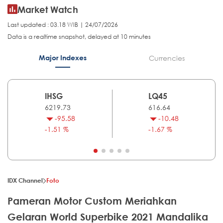
Market Watch
Last updated : 03.18 WIB | 24/07/2026
Data is a realtime snapshot, delayed at 10 minutes
Major Indexes
Currencies
IHSG
LQ45
6219.73
616.64
-95.58
-10.48
-1.51 %
-1.67 %
IDX Channel
Foto
Pameran Motor Custom Meriahkan
Gelaran World Superbike 2021 Mandalika