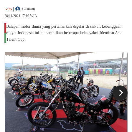
|
Foto
Suratman
20/11/2021 17:19 WIB
Balapan motor dunia yang pertama kali digelar di sirkuit kebanggaan
rakyat Indonesia ini menampilkan beberapa kelas yakni Idemitsu Asia
Talent Cup.
chevron_left
chevron_right