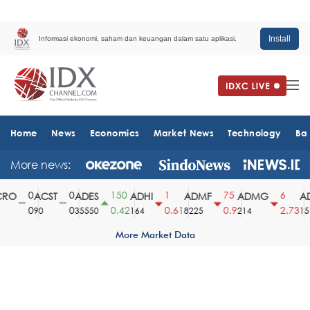
Install
Informasi ekonomi, saham dan keuangan dalam satu aplikasi.
Home
News
Economics
Market News
Technology
Ba
More news:
0
0
150
1
75
6
RO
ACST
ADES
ADHI
ADMF
ADMG
AD
0
0
0.42
0.61
0.9
2.73
90
35550
164
8225
214
151
More Market Data