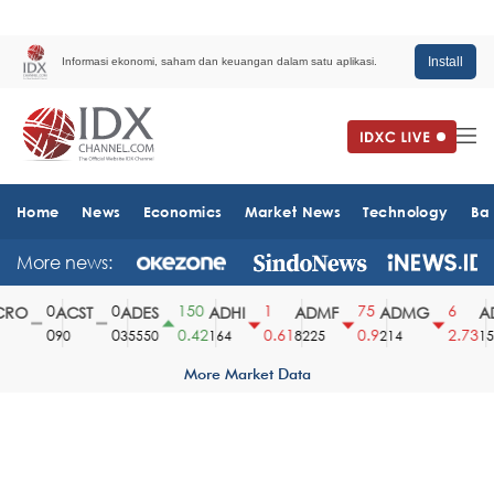
Install
Informasi ekonomi, saham dan keuangan dalam satu aplikasi.
Home
News
Economics
Market News
Technology
Ba
More news:
0
0
150
1
75
6
RO
ACST
ADES
ADHI
ADMF
ADMG
AD
0
0
0.42
0.61
0.9
2.73
90
35550
164
8225
214
151
More Market Data