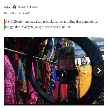
|
Foto
Maman Sukirman
18/10/2022 14:35 WIB
AS Collection memasarkan produknya lewat online dan pembelinya
hingga dari Malaysia yang dipesan secara online.
chevron_left
chevron_right