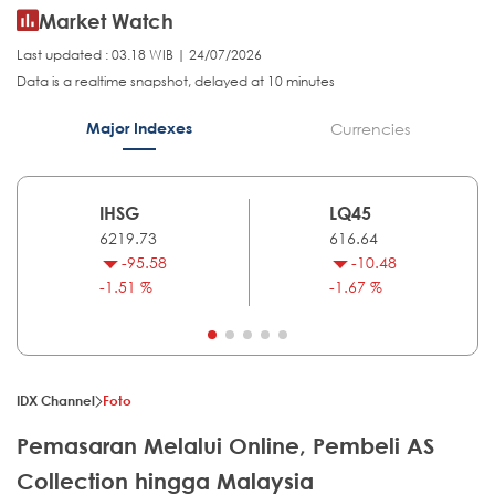
Market Watch
Last updated : 03.18 WIB | 24/07/2026
Data is a realtime snapshot, delayed at 10 minutes
Major Indexes
Currencies
IHSG
LQ45
6219.73
616.64
-95.58
-10.48
-1.51 %
-1.67 %
IDX Channel
Foto
Pemasaran Melalui Online, Pembeli AS
Collection hingga Malaysia