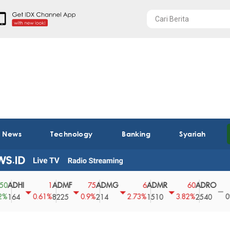
t News
Technology
Banking
Syariah
HI
ADMF
ADMG
ADMR
ADRO
AE
1
75
6
60
0
0.61%
0.9%
2.73%
3.82%
0%
4
8225
214
1510
2540
43