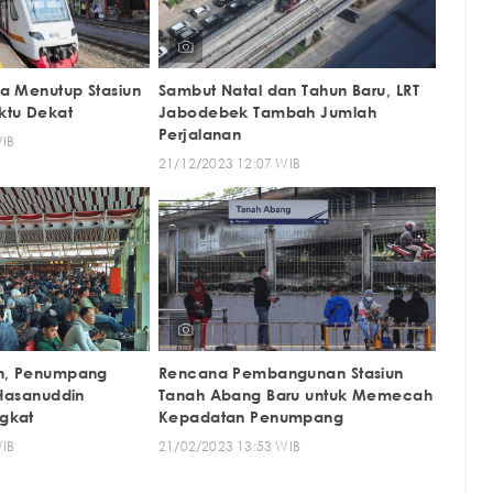
a Menutup Stasiun
Sambut Natal dan Tahun Baru, LRT
ktu Dekat
Jabodebek Tambah Jumlah
Perjalanan
WIB
21/12/2023 12:07 WIB
n, Penumpang
Rencana Pembangunan Stasiun
Hasanuddin
Tanah Abang Baru untuk Memecah
gkat
Kepadatan Penumpang
WIB
21/02/2023 13:53 WIB