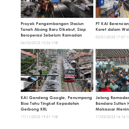
Proyek Pengembangan Stasiun
PT KAI Berencan
Tanah Abang Baru Dikebut, Siap
Karet dalam Wa
Beroperasi Sebelum Ramadan
02/01/2025 17:07 
06/02/2025 10:26 WIB
KAI Gandeng Google, Penumpang
Jelang Ramada
Bisa Tahu Tingkat Kepadatan
Bandara Sultan 
Gerbong KRL
Makassar Menin
17/11/2023 19:51 WIB
17/03/2023 14:16 