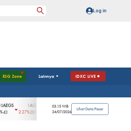
Log in
ESG Zone
Lainnya
IDXC LIVE
GS
AGII
AGRO
AGRS
AHAP
AIM
1
100
4
0
2
03.15 WIB
Lihat Data Pasar
2.27%
3.39%
2.63%
0%
2.04%
2850
148
24/07/2026
62
96
360