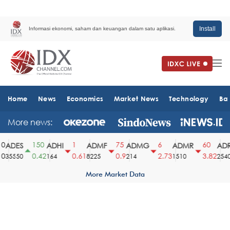
Install
Informasi ekonomi, saham dan keuangan dalam satu aplikasi.
Home
News
Economics
Market News
Technology
Ba
More news:
150
1
75
6
60
ADES
ADHI
ADMF
ADMG
ADMR
ADR
0.42
0.61
0.9
2.73
3.82
35550
164
8225
214
1510
2540
More Market Data