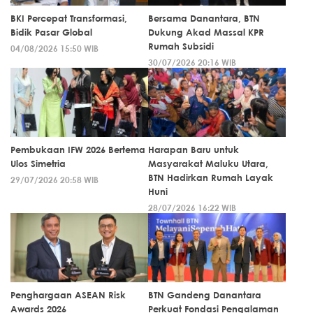
BKI Percepat Transformasi,
Bersama Danantara, BTN
Bidik Pasar Global
Dukung Akad Massal KPR
Rumah Subsidi
04/08/2026 15:50 WIB
30/07/2026 20:16 WIB
Pembukaan IFW 2026 Bertema
Harapan Baru untuk
Ulos Simetria
Masyarakat Maluku Utara,
BTN Hadirkan Rumah Layak
29/07/2026 20:58 WIB
Huni
28/07/2026 16:22 WIB
Penghargaan ASEAN Risk
BTN Gandeng Danantara
Awards 2026
Perkuat Fondasi Pengalaman