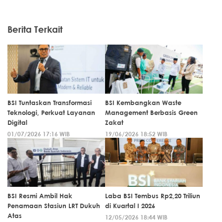
Berita Terkait
BSI Tuntaskan Transformasi
BSI Kembangkan Waste
Teknologi, Perkuat Layanan
Management Berbasis Green
Digital
Zakat
01/07/2026 17:16 WIB
19/06/2026 18:52 WIB
BSI Resmi Ambil Hak
Laba BSI Tembus Rp2,20 Triliun
Penamaan Stasiun LRT Dukuh
di Kuartal I 2026
Atas
12/05/2026 18:44 WIB