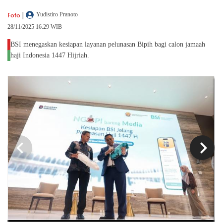
|
Foto
Yudistiro Pranoto
28/11/2025 16:29 WIB
BSI menegaskan kesiapan layanan pelunasan Bipih bagi calon jamaah
haji Indonesia 1447 Hijriah.
chevron_left
chevron_right