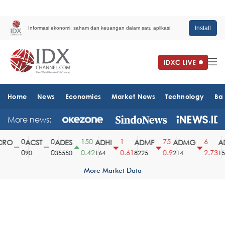
Install
Informasi ekonomi, saham dan keuangan dalam satu aplikasi.
Home
News
Economics
Market News
Technology
Ba
More news:
0
0
150
1
75
6
RO
ACST
ADES
ADHI
ADMF
ADMG
AD
0
0
0.42
0.61
0.9
2.73
90
35550
164
8225
214
151
More Market Data