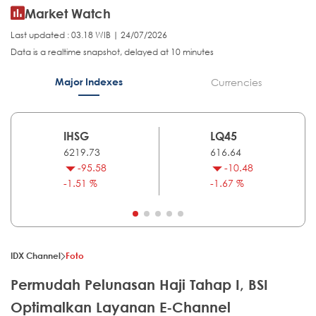
Market Watch
Last updated : 03.18 WIB | 24/07/2026
Data is a realtime snapshot, delayed at 10 minutes
Major Indexes
Currencies
IHSG
LQ45
6219.73
616.64
-95.58
-10.48
-1.51 %
-1.67 %
IDX Channel
Foto
Permudah Pelunasan Haji Tahap I, BSI
Optimalkan Layanan E-Channel