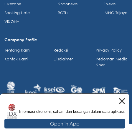
Okezone
Sindonews
iNews
Booking Hotel
RCTI+
MNC Trijaya
VISION+
Company Profile
Tentang Kami
Redaksi
Privacy Policy
Kontak Kami
Disclaimer
Pedoman Media
Siber
Informasi ekonomi, saham dan keuangan dalam satu aplikasi.
© 2026 IDX Channel. All Rights Reserved.
Open in App