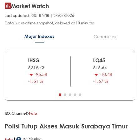
Market Watch
Last updated : 03.18 WIB | 24/07/2026
Data is a realtime snapshot, delayed at 10 minutes
Major Indexes
Currencies
IHSG
LQ45
6219.73
616.64
-95.58
-10.48
-1.51 %
-1.67 %
IDX Channel
Foto
Polisi Tutup Akses Masuk Surabaya Timur
|
Foto
Ali Masduki