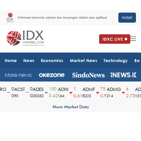
Install
Informasi ekonomi, saham dan keuangan dalam satu aplikasi.
Home
News
Economics
Market News
Technology
Ba
More news:
0
0
150
1
75
6
O
ACST
ADES
ADHI
ADMF
ADMG
ADM
0
0
0.42
0.61
0.9
2.73
90
35550
164
8225
214
1510
More Market Data