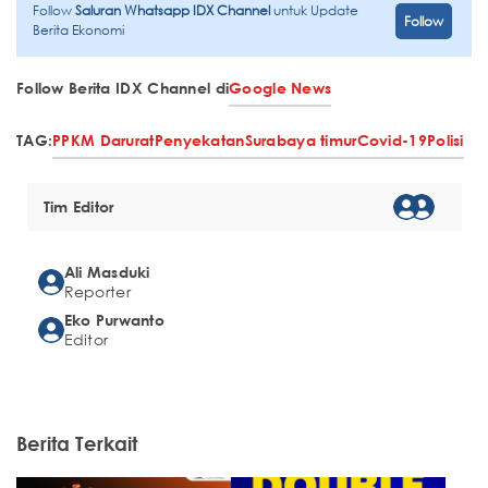
Follow
Saluran Whatsapp IDX Channel
untuk Update
Follow
Berita Ekonomi
Follow Berita IDX Channel di
Google News
TAG:
PPKM Darurat
Penyekatan
Surabaya timur
Covid-19
Polisi
Tim Editor
Ali Masduki
Reporter
Eko Purwanto
Editor
Berita Terkait