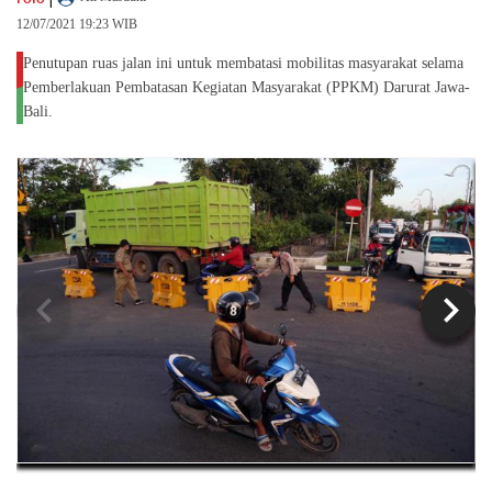
12/07/2021 19:23 WIB
Penutupan ruas jalan ini untuk membatasi mobilitas masyarakat selama
Pemberlakuan Pembatasan Kegiatan Masyarakat (PPKM) Darurat Jawa-
Bali.
chevron_left
chevron_right