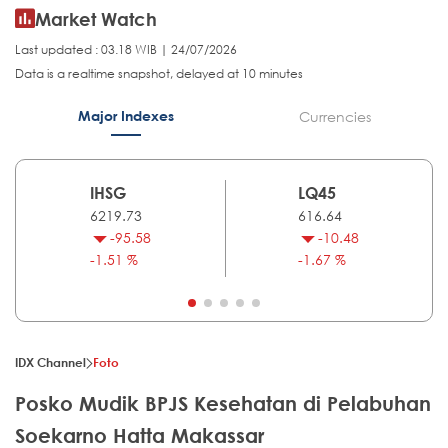
Market Watch
Last updated : 03.18 WIB | 24/07/2026
Data is a realtime snapshot, delayed at 10 minutes
Major Indexes
Currencies
IHSG
LQ45
6219.73
616.64
-95.58
-10.48
-1.51 %
-1.67 %
IDX Channel
Foto
Posko Mudik BPJS Kesehatan di Pelabuhan
Soekarno Hatta Makassar