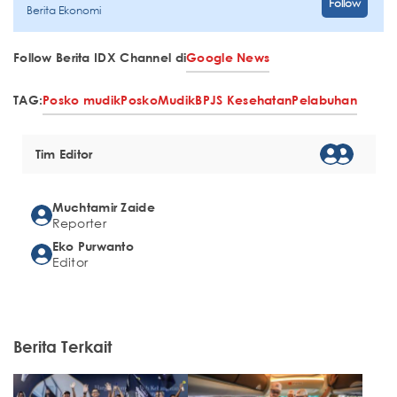
Follow
Berita Ekonomi
Follow Berita IDX Channel di
Google News
TAG:
Posko mudik
Posko
Mudik
BPJS Kesehatan
Pelabuhan
Tim Editor
Muchtamir Zaide
Reporter
Eko Purwanto
Editor
Berita Terkait