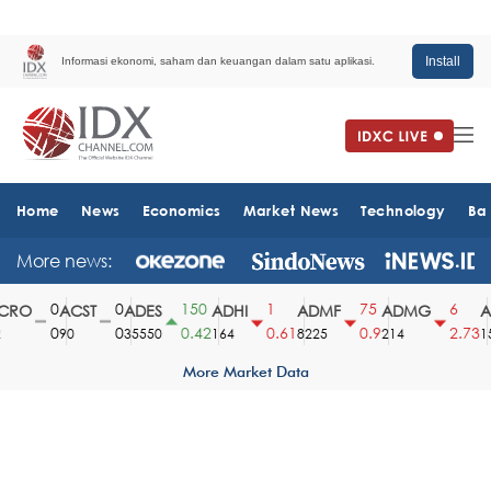
Install
Informasi ekonomi, saham dan keuangan dalam satu aplikasi.
Home
News
Economics
Market News
Technology
Ba
More news:
0
0
150
1
75
6
RO
ACST
ADES
ADHI
ADMF
ADMG
AD
0
0
0.42
0.61
0.9
2.73
90
35550
164
8225
214
151
More Market Data