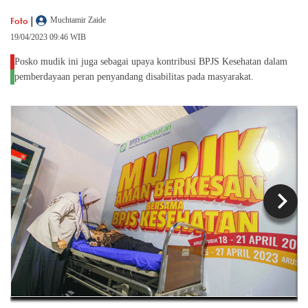
|
Foto
Muchtamir Zaide
19/04/2023 09:46 WIB
Posko mudik ini juga sebagai upaya kontribusi BPJS Kesehatan dalam
pemberdayaan peran penyandang disabilitas pada masyarakat.
chevron_left
chevron_right