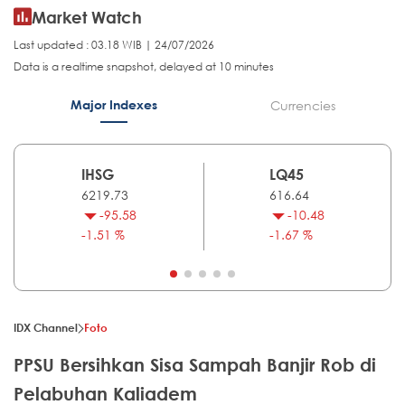
Market Watch
Last updated : 03.18 WIB | 24/07/2026
Data is a realtime snapshot, delayed at 10 minutes
Major Indexes
Currencies
IHSG
LQ45
6219.73
616.64
-95.58
-10.48
-1.51 %
-1.67 %
IDX Channel
Foto
PPSU Bersihkan Sisa Sampah Banjir Rob di
Pelabuhan Kaliadem