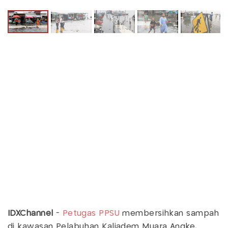
IDXChannel
-
Petugas
PPSU
membersihkan sampah
di kawasan Pelabuhan Kaliadem Muara Angke,