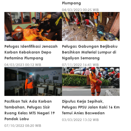
Plumpang
04/03/2023 00:25 WIB
Petugas Identifikasi Jenazah
Petugas Gabungan Berjibaku
Korban Kebakaran Depo
Bersihkan Material Lumpur di
Pertamina Plumpang
Ngaliyan Semarang
04/03/2023 00:12 WIB
07/11/2022 16:41 WIB
Pastikan Tak Ada Korban
Diputus Kerja Sepihak,
Tambahan, Petugas Sisir
Petugas PPSU Jalan Kaki 16 Km
Ruang Kelas MTS Negeri 19
Temui Anies Baswedan
Pondok Labu
03/03/2022 13:32 WIB
07/10/2022 08:20 WIB