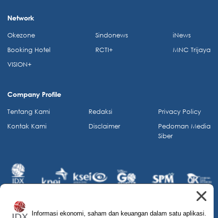
Network
Okezone
Sindonews
iNews
Booking Hotel
RCTI+
MNC Trijaya
VISION+
Company Profile
Tentang Kami
Redaksi
Privacy Policy
Kontak Kami
Disclaimer
Pedoman Media
Siber
Informasi ekonomi, saham dan keuangan dalam satu aplikasi.
© 2026 IDX Channel. All Rights Reserved.