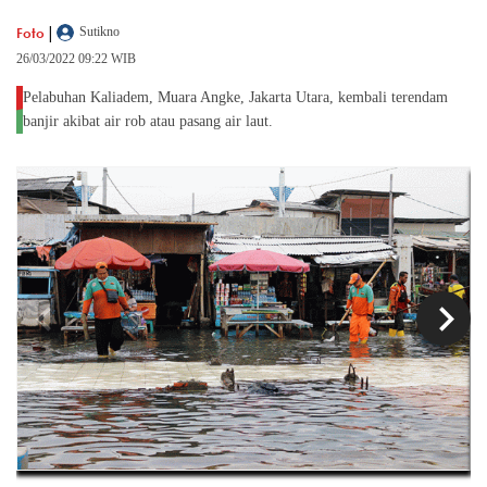
|
Foto
Sutikno
26/03/2022 09:22 WIB
Pelabuhan Kaliadem, Muara Angke, Jakarta Utara, kembali terendam
banjir akibat air rob atau pasang air laut.
chevron_left
chevron_right