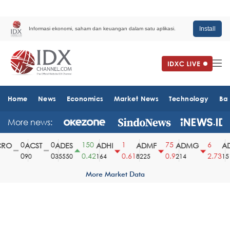
Install
Informasi ekonomi, saham dan keuangan dalam satu aplikasi.
Home
News
Economics
Market News
Technology
Ba
More news:
0
0
150
1
75
6
O
ACST
ADES
ADHI
ADMF
ADMG
AD
0
0
0.42
0.61
0.9
2.73
90
35550
164
8225
214
1510
More Market Data