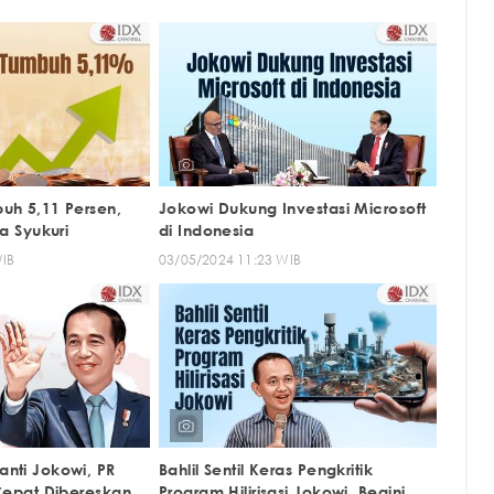
uh 5,11 Persen,
Jokowi Dukung Investasi Microsoft
ta Syukuri
di Indonesia
WIB
03/05/2024 11:23 WIB
nti Jokowi, PR
Bahlil Sentil Keras Pengkritik
 Cepat Dibereskan
Program Hilirisasi Jokowi, Begini