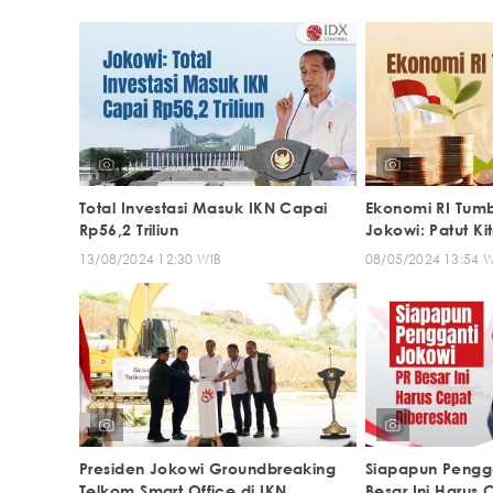
Total Investasi Masuk IKN Capai
Ekonomi RI Tumb
Rp56,2 Triliun
Jokowi: Patut Ki
13/08/2024 12:30 WIB
08/05/2024 13:54 
Presiden Jokowi Groundbreaking
Siapapun Pengga
Telkom Smart Office di IKN
Besar Ini Harus