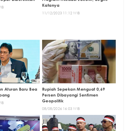
Katanya
WIB
11/12/2023 11:12 WIB
an Aturan Baru Bea
Rupiah Sepekan Menguat 0,69
epang
Persen Dibayangi Sentimen
Geopolitik
WIB
08/08/2026 16:03 WIB