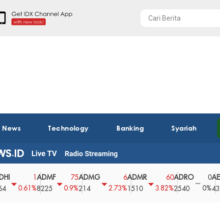
t News
Technology
Banking
Syariah
ADMF
ADMG
ADMR
ADRO
AEGS
1
75
6
60
0
.61%
0.9%
2.73%
3.82%
0%
2
8225
214
1510
2540
43