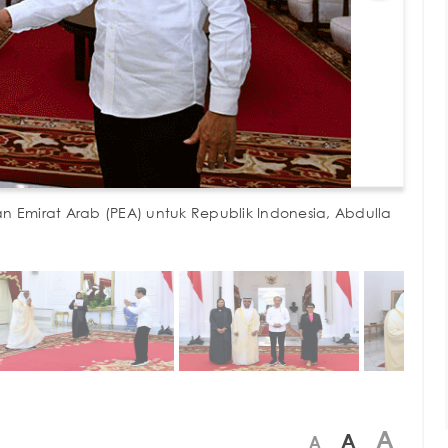
n Emirat Arab (PEA) untuk Republik Indonesia, Abdulla
A
A
A