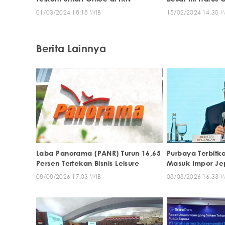
01/03/2024 18:18 WIB
15/02/2024 14:30 
Berita Lainnya
Laba Panorama (PANR) Turun 16,65
Purbaya Terbitk
Persen Tertekan Bisnis Leisure
Masuk Impor J
08/08/2026 17:03 WIB
08/08/2026 16:33 