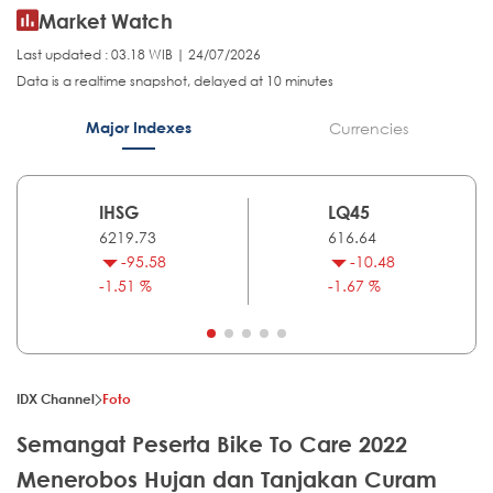
Market Watch
Last updated : 03.18 WIB | 24/07/2026
Data is a realtime snapshot, delayed at 10 minutes
Major Indexes
Currencies
IHSG
LQ45
6219.73
616.64
-95.58
-10.48
-1.51 %
-1.67 %
IDX Channel
Foto
Semangat Peserta Bike To Care 2022
Menerobos Hujan dan Tanjakan Curam