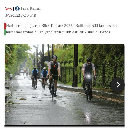
|
Foto
Faisal Rahman
19/03/2022 07:30 WIB
Hari pertama gelaran Bike To Care 2022 #BaliLoop 500 km peserta
harus menerobos hujan yang terus turun dari titik start di Benoa.
chevron_left
chevron_right