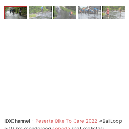
IDXChannel
-
Peserta Bike To Care 2022
#BaliLoop
500 km mendorong
sepeda
saat melintasi