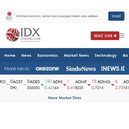
Install
Informasi ekonomi, saham dan keuangan dalam satu aplikasi.
Home
News
Economics
Market News
Technology
Ba
More news:
0
0
150
1
75
6
O
ACST
ADES
ADHI
ADMF
ADMG
AD
0
0
0.42
0.61
0.9
2.73
90
35550
164
8225
214
1510
More Market Data