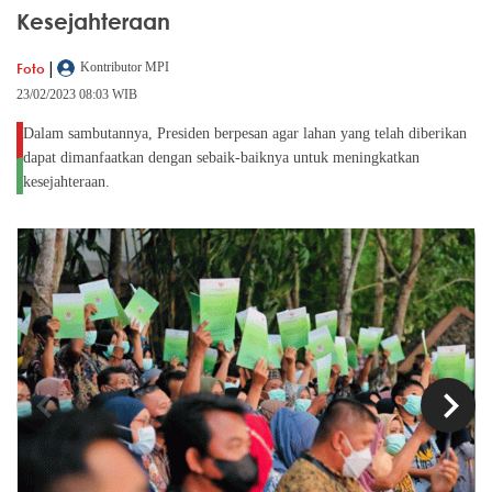
Kesejahteraan
|
Foto
Kontributor MPI
23/02/2023 08:03 WIB
Dalam sambutannya, Presiden berpesan agar lahan yang telah diberikan
dapat dimanfaatkan dengan sebaik-baiknya untuk meningkatkan
kesejahteraan.
chevron_left
chevron_right