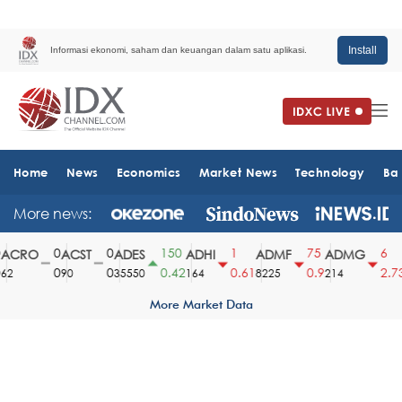
Install
Informasi ekonomi, saham dan keuangan dalam satu aplikasi.
Home
News
Economics
Market News
Technology
Ba
More news:
0
0
150
1
75
6
CRO
ACST
ADES
ADHI
ADMF
ADMG
0
0
0.42
0.61
0.9
2.73
2
90
35550
164
8225
214
1
More Market Data