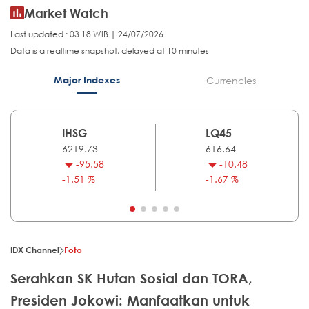
Market Watch
Last updated : 03.18 WIB | 24/07/2026
Data is a realtime snapshot, delayed at 10 minutes
Major Indexes
Currencies
IHSG
LQ45
6219.73
616.64
-95.58
-10.48
-1.51 %
-1.67 %
IDX Channel
Foto
Serahkan SK Hutan Sosial dan TORA,
Presiden Jokowi: Manfaatkan untuk