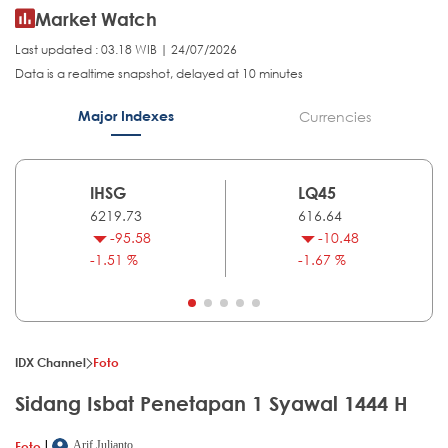
Market Watch
Last updated : 03.18 WIB | 24/07/2026
Data is a realtime snapshot, delayed at 10 minutes
Major Indexes
Currencies
IHSG
LQ45
6219.73
616.64
-95.58
-10.48
-1.51 %
-1.67 %
IDX Channel
Foto
Sidang Isbat Penetapan 1 Syawal 1444 H
|
Foto
Arif Julianto