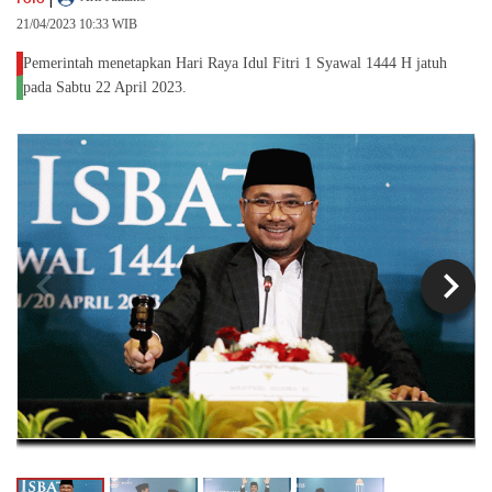
21/04/2023 10:33 WIB
Pemerintah menetapkan Hari Raya Idul Fitri 1 Syawal 1444 H jatuh
pada Sabtu 22 April 2023.
chevron_left
chevron_right