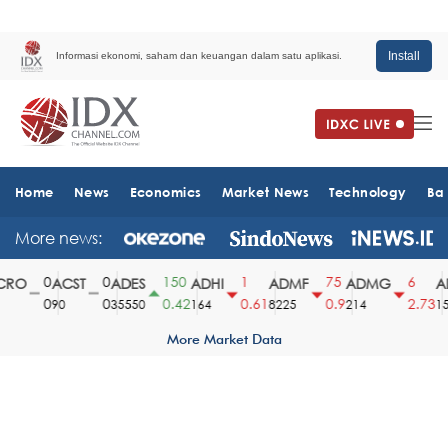
Install
Informasi ekonomi, saham dan keuangan dalam satu aplikasi.
Home
News
Economics
Market News
Technology
Ba
More news:
0
0
150
1
75
6
RO
ACST
ADES
ADHI
ADMF
ADMG
AD
0
0
0.42
0.61
0.9
2.73
90
35550
164
8225
214
151
More Market Data