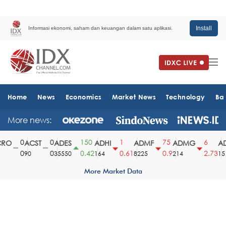
Install
Informasi ekonomi, saham dan keuangan dalam satu aplikasi.
Home
News
Economics
Market News
Technology
Ba
More news:
0
0
150
1
75
6
RO
ACST
ADES
ADHI
ADMF
ADMG
AD
0
0
0.42
0.61
0.9
2.73
90
35550
164
8225
214
151
More Market Data