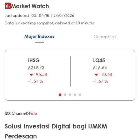
Market Watch
Last updated : 03.18 WIB | 24/07/2026
Data is a realtime snapshot, delayed at 10 minutes
Major Indexes
Currencies
IHSG
LQ45
6219.73
616.64
-95.58
-10.48
-1.51 %
-1.67 %
IDX Channel
Foto
Solusi Investasi Digital bagi UMKM
Perdesaan