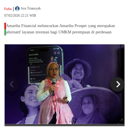
|
Foto
Isra Triansyah
07/02/2026 22:21 WIB
Amartha Financial meluncurkan Amartha Prosper yang merupakan
alternatif layanan investasi bagi UMKM perempuan di perdesaan.
chevron_left
chevron_right