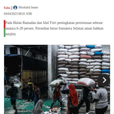
|
Foto
Mushaful Imam
04/04/2023 08:01 WIB
Pada Bulan Ramadan dan Idul Fitri peningkatan permintaan sebesar
anatara 6-20 persen. Persedian beras Sumatera Selatan aman bahkan
surplus.
chevron_left
chevron_right