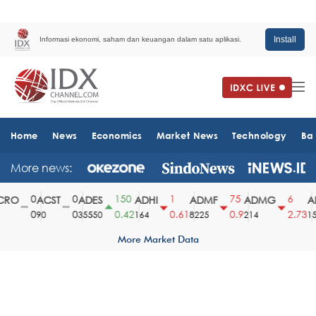
Install
Informasi ekonomi, saham dan keuangan dalam satu aplikasi.
Home
News
Economics
Market News
Technology
Ba
More news:
0
0
150
1
75
6
RO
ACST
ADES
ADHI
ADMF
ADMG
AD
0
0
0.42
0.61
0.9
2.73
90
35550
164
8225
214
151
More Market Data