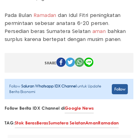
Pada Bulan
Ramadan
dan Idul Fitri peningkatan
permintaan sebesar anatara 6-20 persen.
Persedian beras Sumatera Selatan
aman
bahkan
surplus karena bertepat dengan musim panen.
SHARE
Follow
Saluran Whatsapp IDX Channel
untuk Update
Follow
Berita Ekonomi
Follow Berita IDX Channel di
Google News
TAG:
Stok Beras
Beras
Sumatera Selatan
Aman
Ramadan