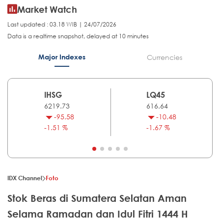
Market Watch
Last updated : 03.18 WIB | 24/07/2026
Data is a realtime snapshot, delayed at 10 minutes
Major Indexes
Currencies
IHSG
LQ45
6219.73
616.64
-95.58
-10.48
-1.51 %
-1.67 %
IDX Channel
Foto
Stok Beras di Sumatera Selatan Aman
Selama Ramadan dan Idul Fitri 1444 H