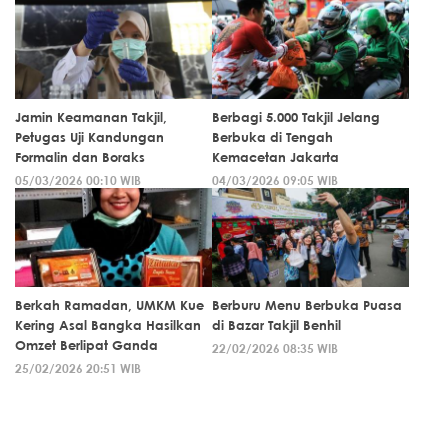
Jamin Keamanan Takjil,
Berbagi 5.000 Takjil Jelang
Petugas Uji Kandungan
Berbuka di Tengah
Formalin dan Boraks
Kemacetan Jakarta
05/03/2026 00:10 WIB
04/03/2026 09:05 WIB
Berkah Ramadan, UMKM Kue
Berburu Menu Berbuka Puasa
Kering Asal Bangka Hasilkan
di Bazar Takjil Benhil
Omzet Berlipat Ganda
22/02/2026 08:35 WIB
25/02/2026 20:51 WIB