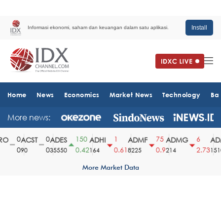
Install
Informasi ekonomi, saham dan keuangan dalam satu aplikasi.
Home
News
Economics
Market News
Technology
Ba
More news:
0
0
150
1
75
6
O
ACST
ADES
ADHI
ADMF
ADMG
ADM
0
0
0.42
0.61
0.9
2.73
90
35550
164
8225
214
1510
More Market Data