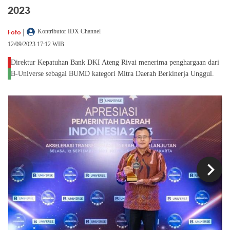
2023
|
Foto
Kontributor IDX Channel
12/09/2023 17:12 WIB
Direktur Kepatuhan Bank DKI Ateng Rivai menerima penghargaan dari
B-Universe sebagai BUMD kategori Mitra Daerah Berkinerja Unggul.
chevron_left
chevron_right