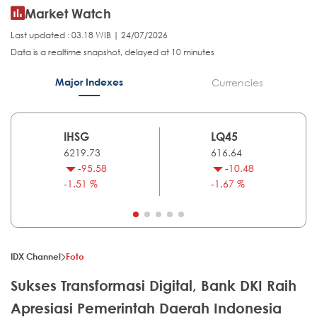
Market Watch
Last updated : 03.18 WIB | 24/07/2026
Data is a realtime snapshot, delayed at 10 minutes
Major Indexes
Currencies
IHSG
LQ45
6219.73
616.64
-95.58
-10.48
-1.51 %
-1.67 %
IDX Channel
Foto
Sukses Transformasi Digital, Bank DKI Raih
Apresiasi Pemerintah Daerah Indonesia