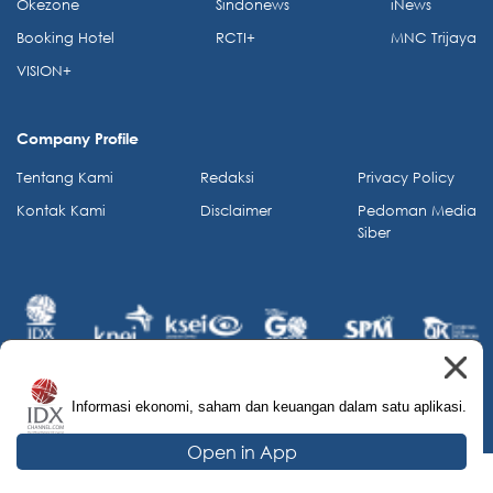
Okezone
Sindonews
iNews
Booking Hotel
RCTI+
MNC Trijaya
VISION+
Company Profile
Tentang Kami
Redaksi
Privacy Policy
Kontak Kami
Disclaimer
Pedoman Media
Siber
Informasi ekonomi, saham dan keuangan dalam satu aplikasi.
© 2026 IDX Channel. All Rights Reserved.
Open in App