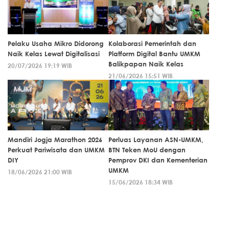
Pelaku Usaha Mikro Didorong
Kolaborasi Pemerintah dan
Naik Kelas Lewat Digitalisasi
Platform Digital Bantu UMKM
Balikpapan Naik Kelas
20/07/2026 19:19 WIB
21/06/2026 15:51 WIB
Mandiri Jogja Marathon 2026
Perluas Layanan ASN-UMKM,
Perkuat Pariwisata dan UMKM
BTN Teken MoU dengan
DIY
Pemprov DKI dan Kementerian
UMKM
18/06/2026 21:00 WIB
15/06/2026 18:34 WIB