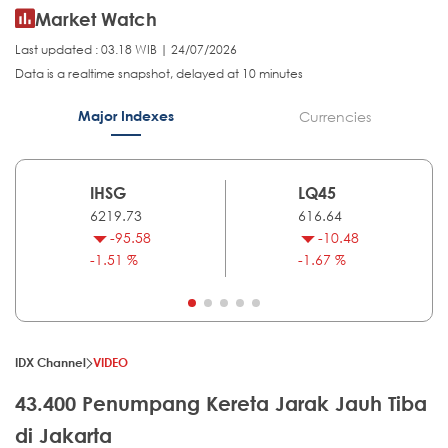
Market Watch
Last updated : 03.18 WIB | 24/07/2026
Data is a realtime snapshot, delayed at 10 minutes
Major Indexes
Currencies
IHSG
LQ45
6219.73
616.64
-95.58
-10.48
-1.51 %
-1.67 %
IDX Channel
VIDEO
43.400 Penumpang Kereta Jarak Jauh Tiba
di Jakarta