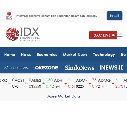
Install
Informasi ekonomi, saham dan keuangan dalam satu aplikasi.
Home
News
Economics
Market News
Technology
Ba
More news:
0
0
150
1
75
6
RO
ACST
ADES
ADHI
ADMF
ADMG
AD
0
0
0.42
0.61
0.9
2.73
90
35550
164
8225
214
151
More Market Data