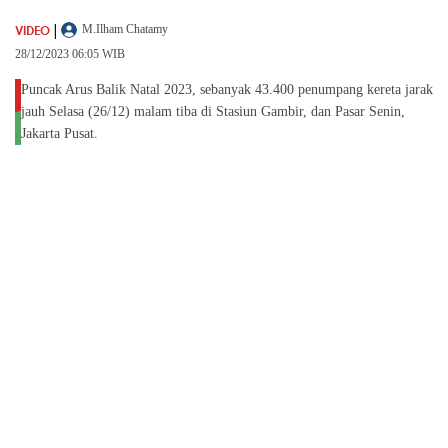
|
VIDEO
M.Ilham Chatamy
28/12/2023 06:05 WIB
Puncak Arus Balik Natal 2023, sebanyak 43.400 penumpang kereta jarak
jauh Selasa (26/12) malam tiba di Stasiun Gambir, dan Pasar Senin,
Jakarta Pusat.