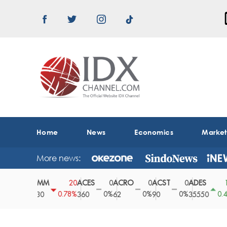
Home
News
Economics
Marke
More news:
ABMM
ACES
ACRO
ACST
ADES
A
0
20
0
0
0
150
0%
0.78%
0%
0%
0%
0.42%
2530
360
62
90
35550
1