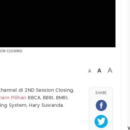
SSION CLOSING
A
A
A
Channel di 2ND Session Closing,
SHARE
ham Pilihan
BBCA, BBRI, BMRI,
ing System, Hary Suwanda.
V