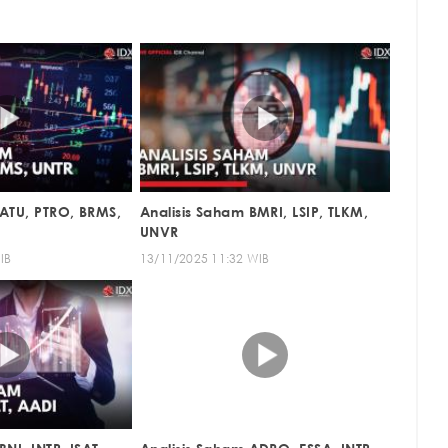
RATU, PTRO, BRMS,
Analisis Saham BMRI, LSIP, TLKM,
UNVR
IB
13/11/2025 11:32 WIB