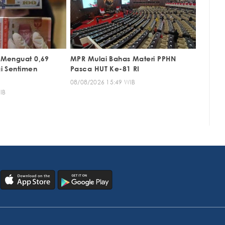
 Menguat 0,69
MPR Mulai Bahas Materi PPHN
i Sentimen
Pasca HUT Ke-81 RI
08/08/2026 15:49 WIB
IB