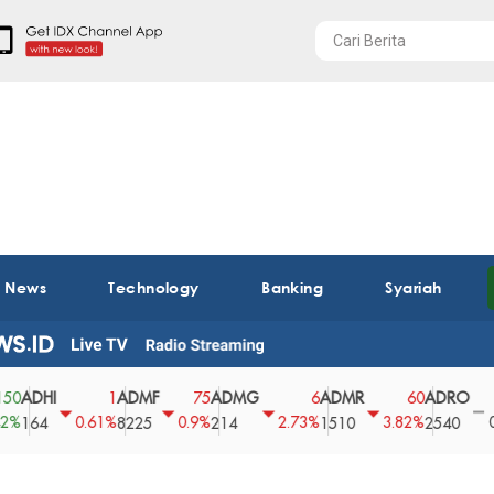
t News
Technology
Banking
Syariah
DHI
ADMF
ADMG
ADMR
ADRO
A
1
75
6
60
0
0.61%
0.9%
2.73%
3.82%
0%
64
8225
214
1510
2540
43