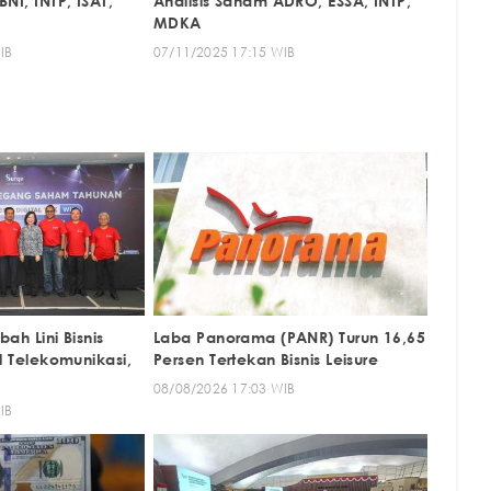
NI, INTP, ISAT,
Analisis Saham ADRO, ESSA, INTP,
MDKA
IB
07/11/2025 17:15 WIB
ah Lini Bisnis
Laba Panorama (PANR) Turun 16,65
al Telekomunikasi,
Persen Tertekan Bisnis Leisure
08/08/2026 17:03 WIB
IB