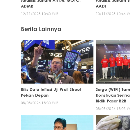
Analisis Saham ANTM, GOTO,
Analisis Saham BB
ADMR
AADI
12/11/2025 10:40 WIB
10/11/2025 10:46 W
Berita Lainnya
Rilis Data Inflasi Uji Wall Street
Surge (WIFI) Tamb
Pekan Depan
Konstruksi Sentr
Bidik Pasar B2B
08/08/2026 18:30 WIB
08/08/2026 18:03 W