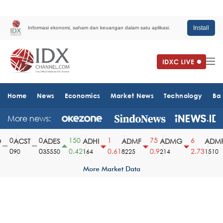
Install
Informasi ekonomi, saham dan keuangan dalam satu aplikasi.
Home
News
Economics
Market News
Technology
Ba
More news:
0
0
150
1
75
6
ACST
ADES
ADHI
ADMF
ADMG
ADMR
0
0
0.42
0.61
0.9
2.73
90
35550
164
8225
214
1510
More Market Data