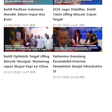
Bahlil Pastikan Indonesia
KSSK Jaga Stabilitas, Bahlil
Mandiri, Belum Impor Gas
Yakin Lifting Minyak Capai
Bumi
Target
12/08/2025 15:01 WIB
29/07/2025 16:45 WIB
Bahlil Optimistis Target Lifting
Pertamina Gandeng
Minyak Tercapai, Wamenag
ExxonMobil-Chevron,
Lepas Ekspor Kopi ke China
Pemerintah Genjot Infrastruktur
3T
29/07/2025 16:39 WIB
23/07/2025 22:42 WIB