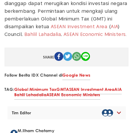
dianggap dapat merugikan kondisi investasi negara
berkembang. Permintaan untuk mengkaji ulang
pemberlakuan Global Minimum Tax (GMT) ini
disampaikan ketua
ASEAN Investment Area
(
AIA
)
Council,
Bahlil Lahadalia
,
ASEAN Economic Ministers
.
SHARE
Follow Berita IDX Channel di
Google News
TAG:
Global Minimum Tax
GMT
ASEAN Investment Area
AIA
Bahlil Lahadalia
ASEAN Economic Ministers
Tim Editor
M.Ilham Chatamy