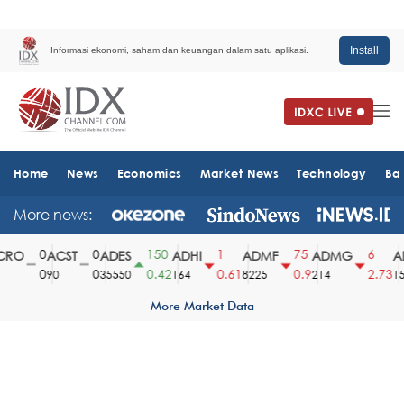
Install
Informasi ekonomi, saham dan keuangan dalam satu aplikasi.
Home
News
Economics
Market News
Technology
Ba
More news:
0
0
150
1
75
6
RO
ACST
ADES
ADHI
ADMF
ADMG
AD
0
0
0.42
0.61
0.9
2.73
90
35550
164
8225
214
151
More Market Data