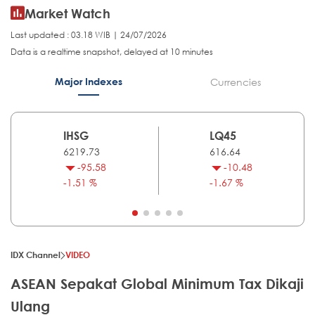
Market Watch
Last updated : 03.18 WIB | 24/07/2026
Data is a realtime snapshot, delayed at 10 minutes
Major Indexes
Currencies
IHSG
LQ45
6219.73
616.64
-95.58
-10.48
-1.51 %
-1.67 %
IDX Channel
VIDEO
ASEAN Sepakat Global Minimum Tax Dikaji
Ulang