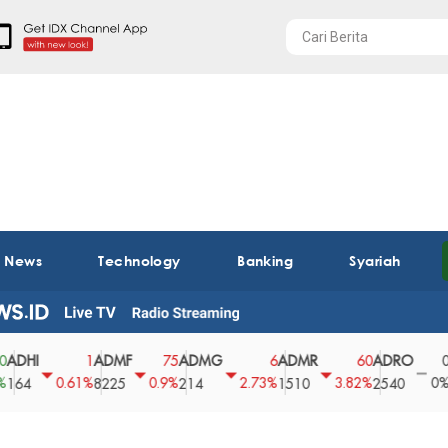
t News
Technology
Banking
Syariah
HI
ADMF
ADMG
ADMR
ADRO
AE
1
75
6
60
0
0.61%
0.9%
2.73%
3.82%
0%
4
8225
214
1510
2540
43