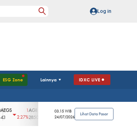
Log in
ESG Zone
Lainnya
IDXC LIVE
GS
AGII
AGRO
AGRS
AHAP
AIM
1
100
4
0
2
03.15 WIB
Lihat Data Pasar
2.27%
3.39%
2.63%
0%
2.04%
2850
148
24/07/2026
62
96
360