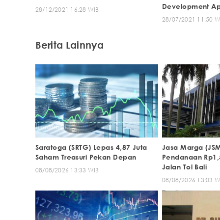
Development Apli
28/12/2021 16:28 WIB
28/07/2021 11:50 W
Berita Lainnya
Saratoga (SRTG) Lepas 4,87 Juta
Jasa Marga (JSM
Saham Treasuri Pekan Depan
Pendanaan Rp1,56
Jalan Tol Bali
08/08/2026 13:33 WIB
08/08/2026 13:03 W