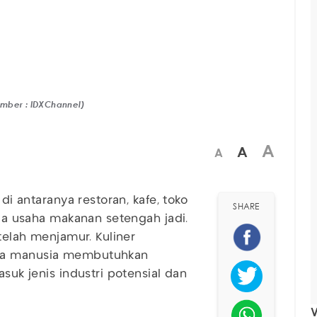
Sumber : IDXChannel)
A
A
A
r
di antaranya restoran, kafe, toko
SHARE
gga usaha makanan setengah jadi.
 telah menjamur. Kuliner
ama manusia membutuhkan
asuk jenis industri potensial dan
V