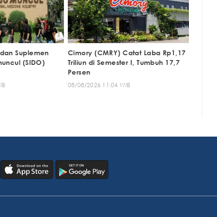
 dan Suplemen
Cimory (CMRY) Catat Laba Rp1,17
muncul (SIDO)
Triliun di Semester I, Tumbuh 17,7
Persen
IB
08/08/2026 11:04 WIB