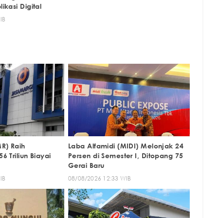
kasi Digital
IB
R) Raih
Laba Alfamidi (MIDI) Melonjak 24
 Triliun Biayai
Persen di Semester I, Ditopang 75
Gerai Baru
IB
08/08/2026 12:33 WIB