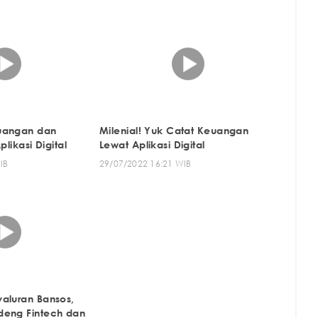
uangan dan
Milenial! Yuk Catat Keuangan
plikasi Digital
Lewat Aplikasi Digital
IB
29/07/2022 16:21 WIB
aluran Bansos,
deng Fintech dan