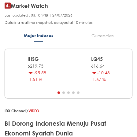
Market Watch
Last updated : 03.18 WIB | 24/07/2026
Data is a realtime snapshot, delayed at 10 minutes
Major Indexes
Currencies
IHSG
LQ45
6219.73
616.64
-95.58
-10.48
-1.51 %
-1.67 %
IDX Channel
VIDEO
BI Dorong Indonesia Menuju Pusat
Ekonomi Syariah Dunia