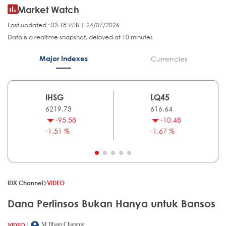
Market Watch
Last updated : 03.18 WIB | 24/07/2026
Data is a realtime snapshot, delayed at 10 minutes
Major Indexes
Currencies
IHSG
LQ45
6219.73
616.64
-95.58
-10.48
-1.51 %
-1.67 %
IDX Channel
VIDEO
Dana Perlinsos Bukan Hanya untuk Bansos
|
VIDEO
M.Ilham Chatamy