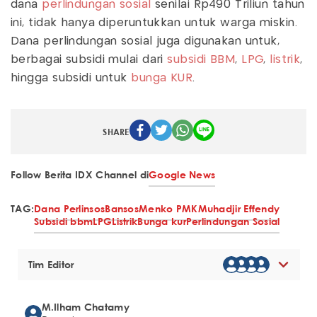
dana
perlindungan sosial
senilai Rp490 Triliun tahun
ini, tidak hanya diperuntukkan untuk warga miskin.
Dana perlindungan sosial juga digunakan untuk,
berbagai subsidi mulai dari
subsidi BBM
,
LPG
,
listrik
,
hingga subsidi untuk
bunga KUR
.
SHARE
Follow Berita IDX Channel di
Google News
TAG:
Dana Perlinsos
Bansos
Menko PMK
Muhadjir Effendy
Subsidi bbm
LPG
Listrik
Bunga kur
Perlindungan Sosial
Tim Editor
M.Ilham Chatamy