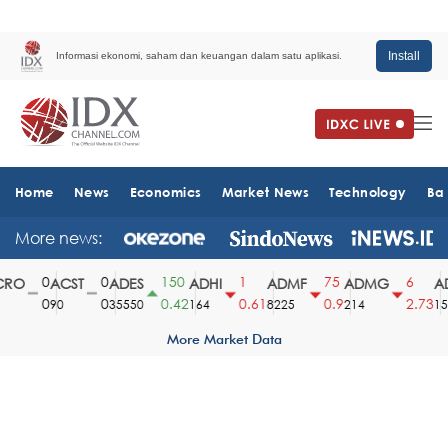
Install
Informasi ekonomi, saham dan keuangan dalam satu aplikasi.
Home
News
Economics
Market News
Technology
Ba
More news:
0
0
150
1
75
6
RO
ACST
ADES
ADHI
ADMF
ADMG
AD
0
0
0.42
0.61
0.9
2.73
90
35550
164
8225
214
151
More Market Data