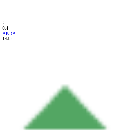
2
0.4
AKRA
1435