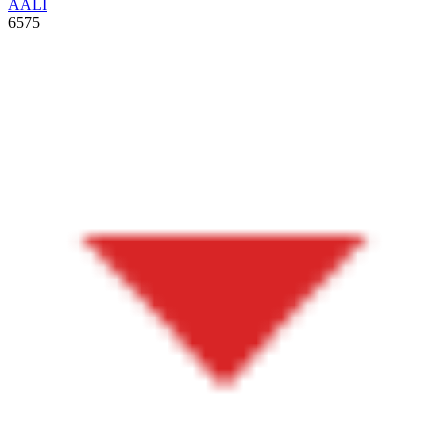
AALI
6575