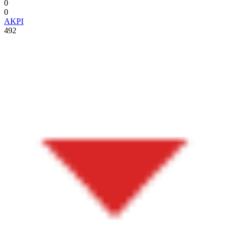
0
0
AKPI
492