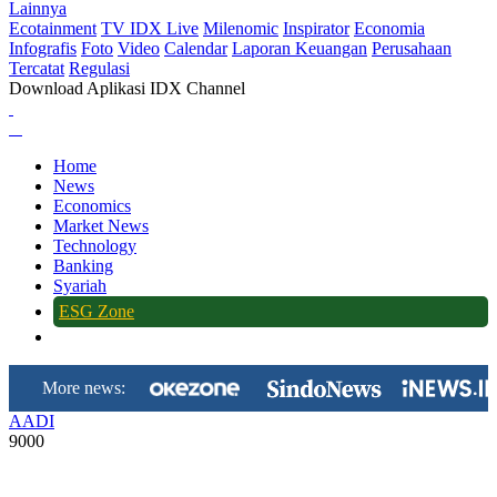
Lainnya
Ecotainment
TV IDX Live
Milenomic
Inspirator
Economia
Infografis
Foto
Video
Calendar
Laporan Keuangan
Perusahaan
Tercatat
Regulasi
Download Aplikasi IDX Channel
Home
News
Economics
Market News
Technology
Banking
Syariah
ESG Zone
More news:
AADI
9000