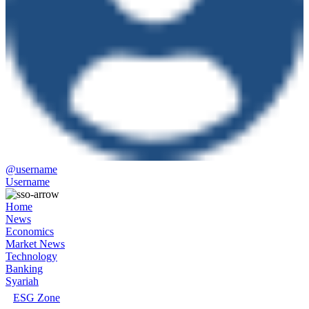
@username
Username
Home
News
Economics
Market News
Technology
Banking
Syariah
ESG Zone