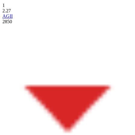
1
2.27
AGII
2850