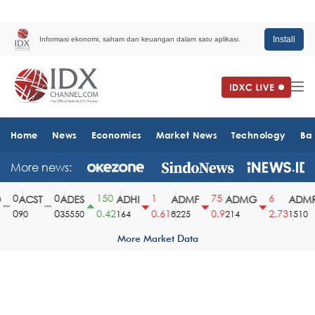
Install
Informasi ekonomi, saham dan keuangan dalam satu aplikasi.
Home
News
Economics
Market News
Technology
Ba
More news:
0
0
150
1
75
6
ACST
ADES
ADHI
ADMF
ADMG
ADMR
0
0
0.42
0.61
0.9
2.73
90
35550
164
8225
214
1510
More Market Data