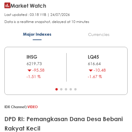
Market Watch
Last updated : 03.18 WIB | 24/07/2026
Data is a realtime snapshot, delayed at 10 minutes
Major Indexes
Currencies
IHSG
LQ45
6219.73
616.64
-95.58
-10.48
-1.51 %
-1.67 %
IDX Channel
VIDEO
DPD RI: Pemangkasan Dana Desa Bebani
Rakyat Kecil