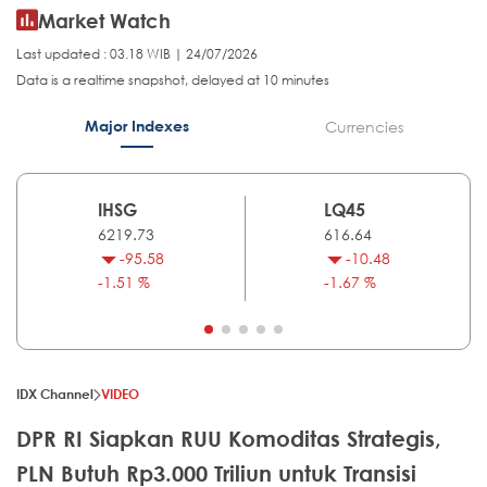
Market Watch
Last updated : 03.18 WIB | 24/07/2026
Data is a realtime snapshot, delayed at 10 minutes
Major Indexes
Currencies
IHSG
LQ45
6219.73
616.64
-95.58
-10.48
-1.51 %
-1.67 %
IDX Channel
VIDEO
DPR RI Siapkan RUU Komoditas Strategis,
PLN Butuh Rp3.000 Triliun untuk Transisi