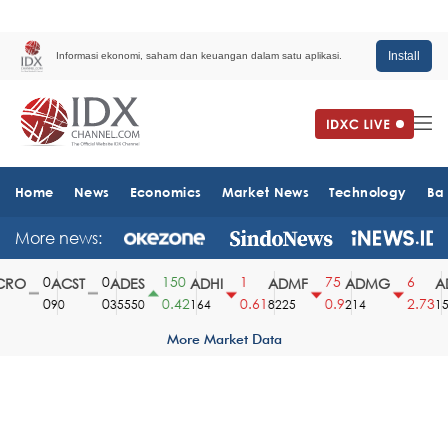
Install
Informasi ekonomi, saham dan keuangan dalam satu aplikasi.
Home
News
Economics
Market News
Technology
Ba
More news:
0
0
150
1
75
6
RO
ACST
ADES
ADHI
ADMF
ADMG
AD
0
0
0.42
0.61
0.9
2.73
90
35550
164
8225
214
151
More Market Data