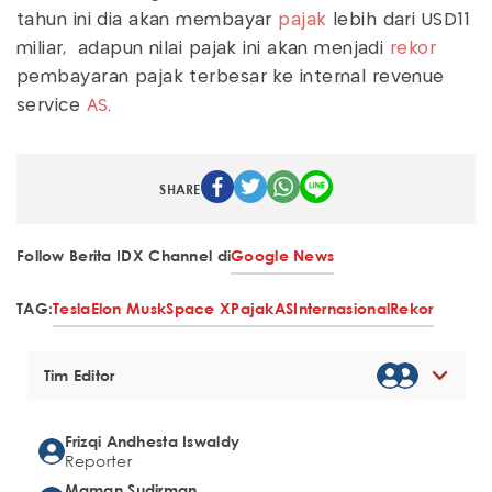
tahun ini dia akan membayar
pajak
lebih dari USD11
miliar, adapun nilai pajak ini akan menjadi
rekor
pembayaran pajak terbesar ke internal revenue
service
AS
.
SHARE
Follow Berita IDX Channel di
Google News
TAG:
Tesla
Elon Musk
Space X
Pajak
AS
Internasional
Rekor
Tim Editor
Frizqi Andhesta Iswaldy
Reporter
Maman Sudirman