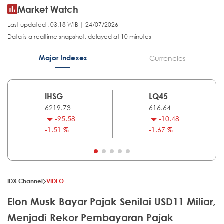
Market Watch
Last updated : 03.18 WIB | 24/07/2026
Data is a realtime snapshot, delayed at 10 minutes
Major Indexes
Currencies
IHSG
LQ45
6219.73
616.64
-95.58
-10.48
-1.51 %
-1.67 %
IDX Channel
VIDEO
Elon Musk Bayar Pajak Senilai USD11 Miliar,
Menjadi Rekor Pembayaran Pajak