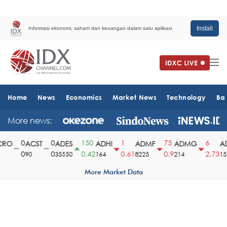
Install
Informasi ekonomi, saham dan keuangan dalam satu aplikasi.
Home
News
Economics
Market News
Technology
Ba
More news:
0
0
150
1
75
6
RO
ACST
ADES
ADHI
ADMF
ADMG
AD
0
0
0.42
0.61
0.9
2.73
90
35550
164
8225
214
151
More Market Data