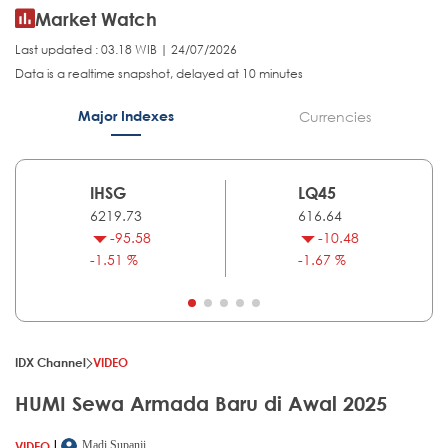
Market Watch
Last updated : 03.18 WIB | 24/07/2026
Data is a realtime snapshot, delayed at 10 minutes
Major Indexes
Currencies
IHSG
LQ45
6219.73
616.64
-95.58
-10.48
-1.51 %
-1.67 %
IDX Channel
VIDEO
HUMI Sewa Armada Baru di Awal 2025
|
VIDEO
Madi Supanji