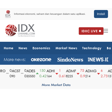
Install
Informasi ekonomi, saham dan keuangan dalam satu aplikasi.
Home
News
Economics
Market News
Technology
Ba
More news:
0
0
150
1
75
6
RO
ACST
ADES
ADHI
ADMF
ADMG
AD
0
0
0.42
0.61
0.9
2.73
90
35550
164
8225
214
151
More Market Data