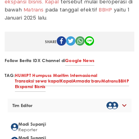
ekspansi bisnis
.
Kapal
tersebut mulai beroperasi di
bawah
Matrans
pada tanggal efektif
BBHP
yaitu 1
Januari 2025 lalu.
SHARE
Follow Berita IDX Channel di
Google News
TAG:
HUMI
PT Humpuss Maritim Internasional
Transaksi sewa kapal
Kapal
Armada baru
Matrans
BBHP
Ekspansi Bisnis
Tim Editor
Madi Supanji
Reporter
Madi Supanji