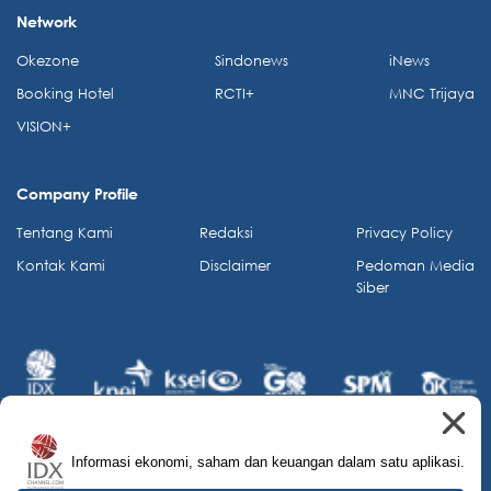
Network
Okezone
Sindonews
iNews
Booking Hotel
RCTI+
MNC Trijaya
VISION+
Company Profile
Tentang Kami
Redaksi
Privacy Policy
Kontak Kami
Disclaimer
Pedoman Media
Siber
Informasi ekonomi, saham dan keuangan dalam satu aplikasi.
© 2026 IDX Channel. All Rights Reserved.