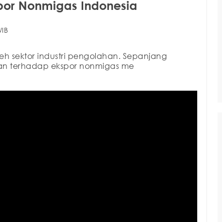
spor Nonmigas Indonesia
WIB
leh sektor industri pengolahan. Sepanjang
lahan terhadap ekspor nonmigas me