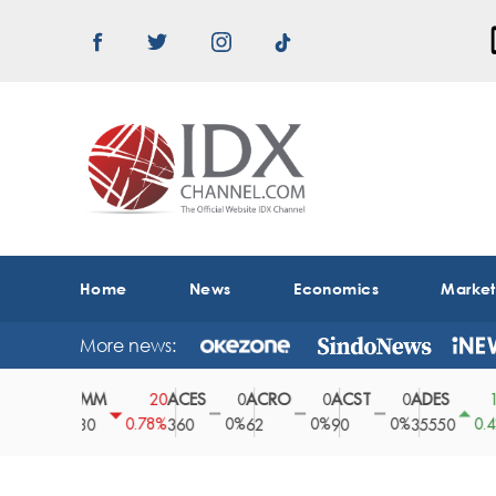
Home
News
Economics
Marke
More news:
ABMM
ACES
ACRO
ACST
ADES
A
0
20
0
0
0
150
0%
0.78%
0%
0%
0%
0.42%
2530
360
62
90
35550
1