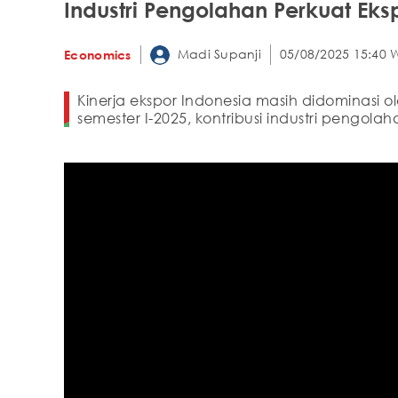
Industri Pengolahan Perkuat Ek
Madi Supanji
05/08/2025 15:40 
Economics
Kinerja ekspor Indonesia masih didominasi o
semester I-2025, kontribusi industri pengo