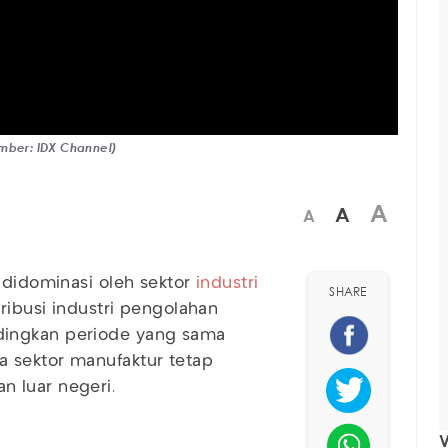
umber: IDX Channel)
A
A
A
didominasi oleh sektor
industri
SHARE
ribusi industri pengolahan
ingkan periode yang sama
 sektor manufaktur tetap
 luar negeri.
V