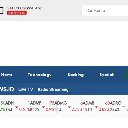
t News
Technology
Banking
Syariah
DHI
ADMF
ADMG
ADMR
ADRO
A
1
75
6
60
0
0.61%
0.9%
2.73%
3.82%
0%
64
8225
214
1510
2540
43