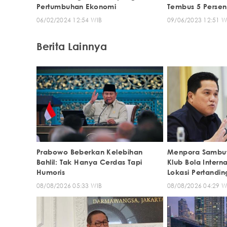
Pertumbuhan Ekonomi
Tembus 5 Persen
06/02/2024 12:54 WIB
09/06/2023 12:51 W
Berita Lainnya
Prabowo Beberkan Kelebihan
Menpora Sambut 
Bahlil: Tak Hanya Cerdas Tapi
Klub Bola Interna
Humoris
Lokasi Pertandi
08/08/2026 05:33 WIB
08/08/2026 04:29 W