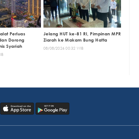
lat Perluas
Jelang HUT ke-81 RI, Pimpinan MPR
 dan Dorong
Ziarah ke Makam Bung Hatta
is Syariah
08/08/2026 00:32 WIB
IB