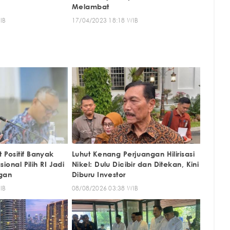
Melambat
IB
17/04/2023 18:18 WIB
Positif Banyak
Luhut Kenang Perjuangan Hilirisasi
sional Pilih RI Jadi
Nikel: Dulu Dicibir dan Ditekan, Kini
ngan
Diburu Investor
IB
08/08/2026 03:38 WIB