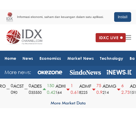
Install
Informasi ekonomi, saham dan keuangan dalam satu aplikasi.
Home
News
Economics
Market News
Technology
Ba
More news:
0
0
150
1
75
6
O
ACST
ADES
ADHI
ADMF
ADMG
AD
0
0
0.42
0.61
0.9
2.73
90
35550
164
8225
214
1510
More Market Data