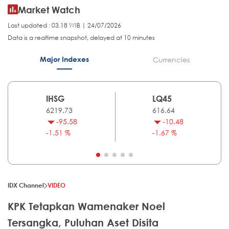
Market Watch
Last updated : 03.18 WIB | 24/07/2026
Data is a realtime snapshot, delayed at 10 minutes
Major Indexes
Currencies
IHSG
LQ45
6219.73
616.64
-95.58
-10.48
-1.51 %
-1.67 %
IDX Channel
VIDEO
KPK Tetapkan Wamenaker Noel
Tersangka, Puluhan Aset Disita