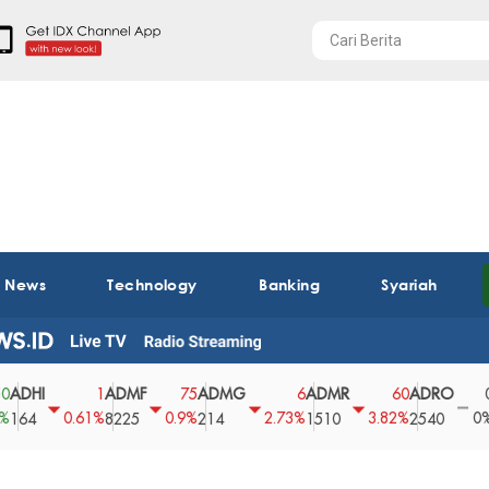
t News
Technology
Banking
Syariah
HI
ADMF
ADMG
ADMR
ADRO
AE
1
75
6
60
0
0.61%
0.9%
2.73%
3.82%
0%
4
8225
214
1510
2540
43