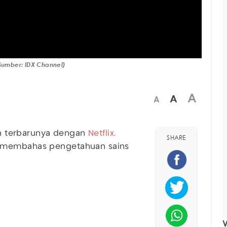
(Sumber: IDX Channel)
A
A
A
 terbarunya dengan
Netflix
.
SHARE
membahas pengetahuan sains
V