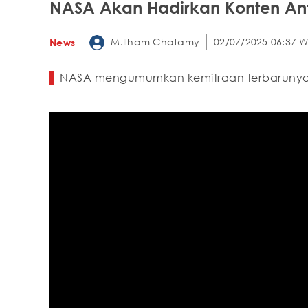
NASA Akan Hadirkan Konten Antar
M.Ilham Chatamy
02/07/2025 06:37 W
News
NASA mengumumkan kemitraan terbarunya 