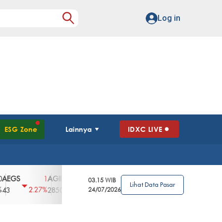
Log in
ESG Zone
Lainnya
IDXC LIVE
GS
AGII
AGRO
AGRS
AHAP
AIM
1
100
4
0
2
03.15 WIB
Lihat Data Pasar
2.27%
3.39%
2.63%
0%
2.04%
2850
148
24/07/2026
62
96
360