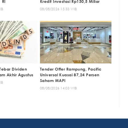
 RI
Kredit Investasi Rp130,5 Miliar
IB
08/08/2026 15:33 WIB
 Tebar Dividen
Tender Offer Rampung, Pacific
am Akhir Agustus
Universal Kuasai 87,24 Persen
Saham MAPI
IB
08/08/2026 14:03 WIB