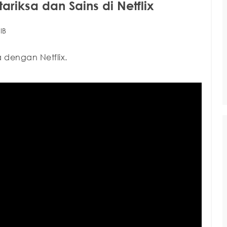
iksa dan Sains di Netflix
IB
dengan Netflix.