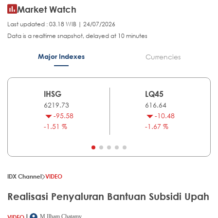
Market Watch
Last updated : 03.18 WIB | 24/07/2026
Data is a realtime snapshot, delayed at 10 minutes
Major Indexes
Currencies
IHSG
LQ45
6219.73
616.64
-95.58
-10.48
-1.51 %
-1.67 %
IDX Channel
VIDEO
Realisasi Penyaluran Bantuan Subsidi Upah
|
VIDEO
M.Ilham Chatamy