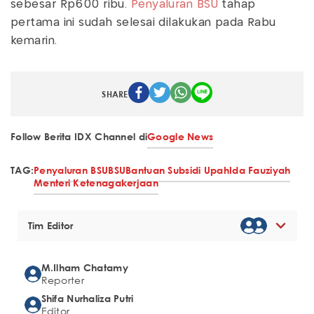
sebesar Rp600 ribu.
Penyaluran BSU
tahap
pertama ini sudah selesai dilakukan pada Rabu
kemarin.
SHARE
Follow Berita IDX Channel di
Google News
TAG:
Penyaluran BSU
BSU
Bantuan Subsidi Upah
Ida Fauziyah
Menteri Ketenagakerjaan
Tim Editor
M.Ilham Chatamy
Reporter
Shifa Nurhaliza Putri
Editor