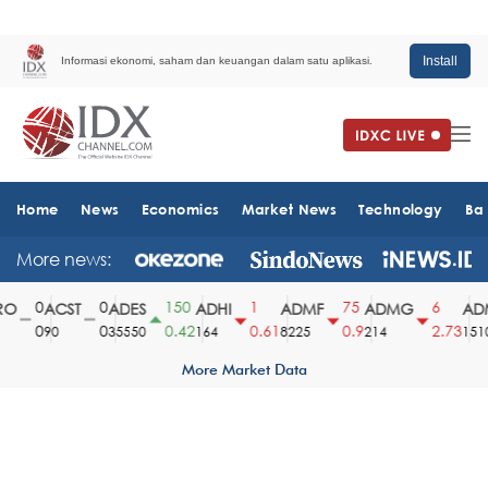
Install
Informasi ekonomi, saham dan keuangan dalam satu aplikasi.
Home
News
Economics
Market News
Technology
Ba
More news:
0
0
150
1
75
6
O
ACST
ADES
ADHI
ADMF
ADMG
ADM
0
0
0.42
0.61
0.9
2.73
90
35550
164
8225
214
1510
More Market Data