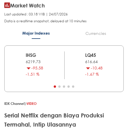
Market Watch
Last updated : 03.18 WIB | 24/07/2026
Data is a realtime snapshot, delayed at 10 minutes
Major Indexes
Currencies
IHSG
LQ45
6219.73
616.64
-95.58
-10.48
-1.51 %
-1.67 %
IDX Channel
VIDEO
Serial Netflix dengan Biaya Produksi
Termahal, Intip Ulasannya