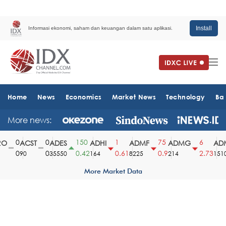
Install
Informasi ekonomi, saham dan keuangan dalam satu aplikasi.
Home
News
Economics
Market News
Technology
Ba
More news:
0
0
150
1
75
6
O
ACST
ADES
ADHI
ADMF
ADMG
ADM
0
0
0.42
0.61
0.9
2.73
90
35550
164
8225
214
1510
More Market Data