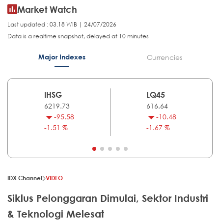
Market Watch
Last updated : 03.18 WIB | 24/07/2026
Data is a realtime snapshot, delayed at 10 minutes
Major Indexes
Currencies
IHSG
LQ45
6219.73
616.64
-95.58
-10.48
-1.51 %
-1.67 %
IDX Channel
VIDEO
Siklus Pelonggaran Dimulai, Sektor Industri
& Teknologi Melesat