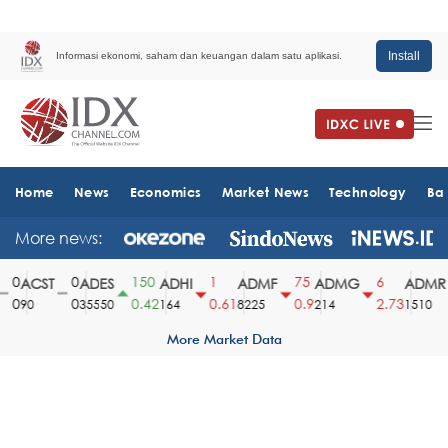
Install
Informasi ekonomi, saham dan keuangan dalam satu aplikasi.
Home
News
Economics
Market News
Technology
Ba
More news:
0
0
150
1
75
6
ACST
ADES
ADHI
ADMF
ADMG
ADMR
0
0
0.42
0.61
0.9
2.73
90
35550
164
8225
214
1510
More Market Data