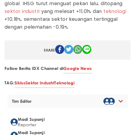
global. IHSG turut menguat pekan lalu, ditopang
sektor industri
yang melesat +11,01% dan
teknologi
+10,18%, sementara sektor keuangan tertinggal
dengan pelemahan -0,19%.
SHARE
Follow Berita IDX Channel di
Google News
TAG:
Siklus
Sektor Industri
Teknologi
Tim Editor
Madi Supanji
Reporter
Madi Supanji