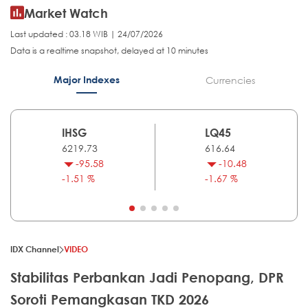
Market Watch
Last updated : 03.18 WIB | 24/07/2026
Data is a realtime snapshot, delayed at 10 minutes
Major Indexes
Currencies
IHSG
LQ45
6219.73
616.64
-95.58
-10.48
-1.51 %
-1.67 %
IDX Channel
VIDEO
Stabilitas Perbankan Jadi Penopang, DPR
Soroti Pemangkasan TKD 2026