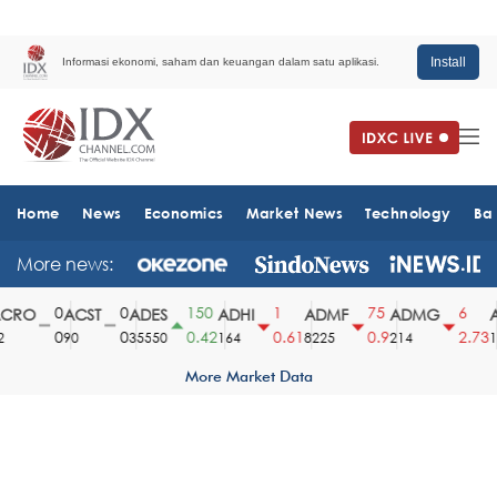
Install
Informasi ekonomi, saham dan keuangan dalam satu aplikasi.
Home
News
Economics
Market News
Technology
Ba
More news:
0
0
150
1
75
6
CRO
ACST
ADES
ADHI
ADMF
ADMG
A
0
0
0.42
0.61
0.9
2.73
90
35550
164
8225
214
15
More Market Data