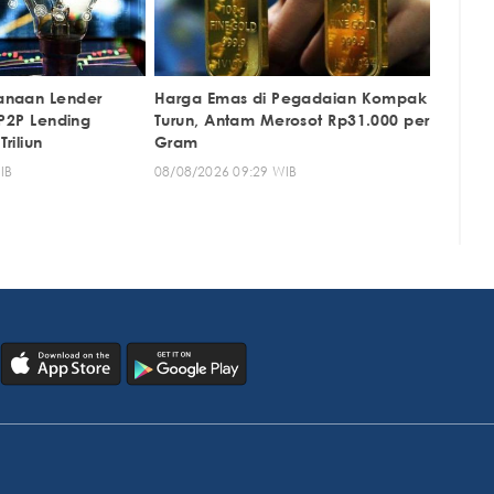
anaan Lender
Harga Emas di Pegadaian Kompak
 P2P Lending
Turun, Antam Merosot Rp31.000 per
riliun
Gram
IB
08/08/2026 09:29 WIB