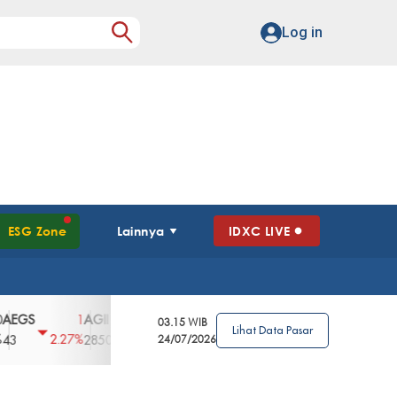
Log in
ESG Zone
Lainnya
IDXC LIVE
S
AGII
AGRO
AGRS
AHAP
AIMS
1
100
4
0
2
03.15 WIB
Lihat Data Pasar
2.27%
3.39%
2.63%
0%
2.04%
2850
148
24/07/2026
62
96
360