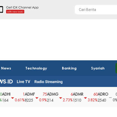
t News
Technology
Banking
Syariah
I
ADMF
ADMG
ADMR
ADRO
AEG
1
75
6
60
0
0.61%
0.9%
2.73%
3.82%
0%
8225
214
1510
2540
43