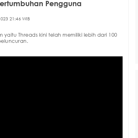
Pertumbuhan Pengguna
023 21:46 WIB
yaitu Threads kini telah memiliki lebih dari 100
peluncuran.