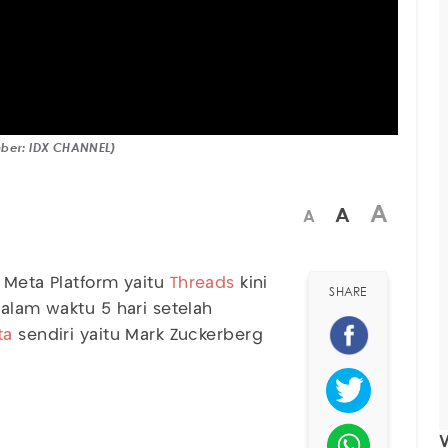
ber: IDX CHANNEL)
A
A
A
 Meta Platform yaitu
Threads
kini
SHARE
dalam waktu 5 hari setelah
ta
sendiri yaitu Mark Zuckerberg
V