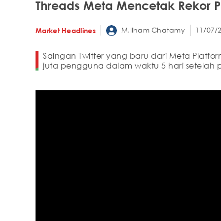
Threads Meta Mencetak Rekor 
M.Ilham Chatamy
11/07/2
Market Headlines
Saingan Twitter yang baru dari Meta Platform 
juta pengguna dalam waktu 5 hari setelah 