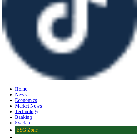
Home
News
Economics
Market News
Technology
Banking
Syariah
ESG Zone