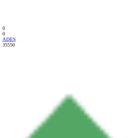
0
0
ADES
35550