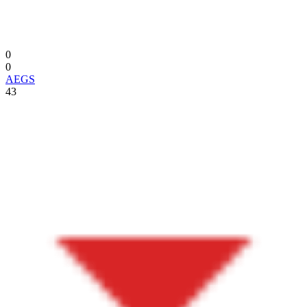
0
0
AEGS
43