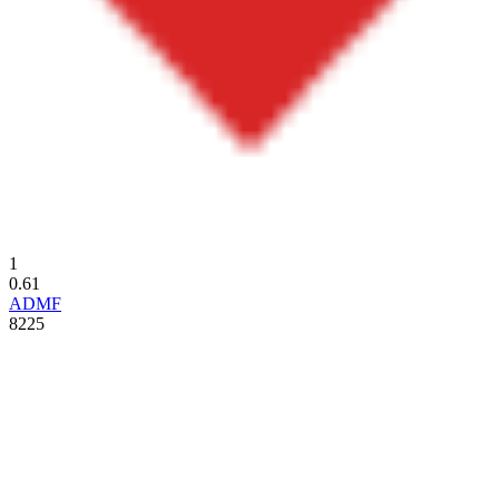
1
0.61
ADMF
8225