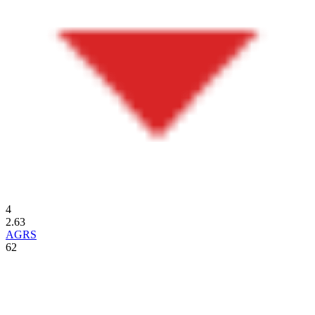
4
2.63
AGRS
62