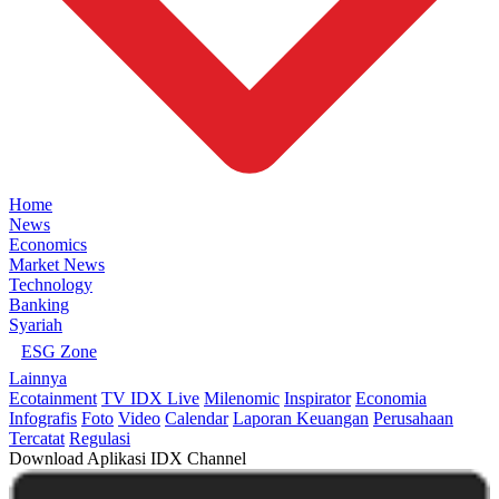
Home
News
Economics
Market News
Technology
Banking
Syariah
ESG Zone
Lainnya
Ecotainment
TV IDX Live
Milenomic
Inspirator
Economia
Infografis
Foto
Video
Calendar
Laporan Keuangan
Perusahaan
Tercatat
Regulasi
Download Aplikasi IDX Channel