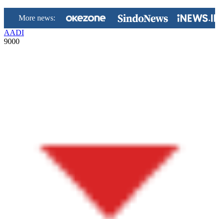
More news:
AADI
9000