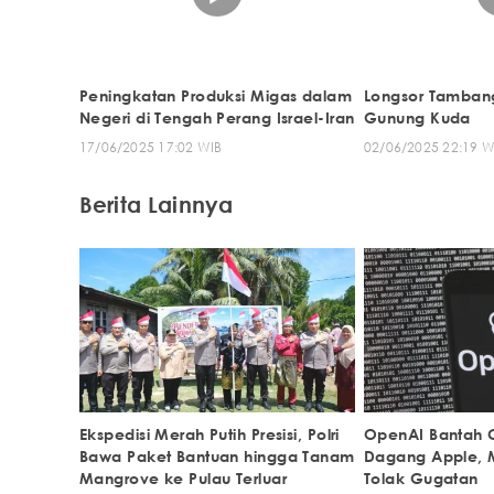
Peningkatan Produksi Migas dalam
Longsor Tamban
Negeri di Tengah Perang Israel-Iran
Gunung Kuda
17/06/2025 17:02 WIB
02/06/2025 22:19 W
Berita Lainnya
Ekspedisi Merah Putih Presisi, Polri
OpenAI Bantah C
Bawa Paket Bantuan hingga Tanam
Dagang Apple, M
Mangrove ke Pulau Terluar
Tolak Gugatan