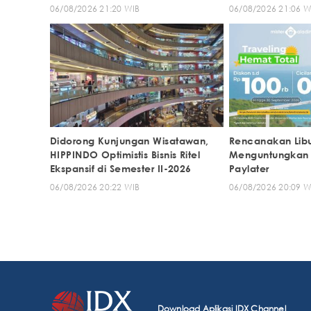
06/08/2026 21:20 WIB
06/08/2026 21:06 W
Didorong Kunjungan Wisatawan,
Rencanakan Lib
HIPPINDO Optimistis Bisnis Ritel
Menguntungkan
Ekspansif di Semester II-2026
Paylater
06/08/2026 20:22 WIB
06/08/2026 20:09 W
Download Aplikasi IDX Channel