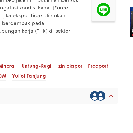
n kebijakan ini bukanlah bentuk
ngatasi kondisi kahar (Force
jika ekspor tidak diizinkan,
pat berdampak pada
ungan kerja (PHK) di sektor
ineral
Untung-Rugi
Izin ekspor
Freeport
SDM
Yuliot Tanjung