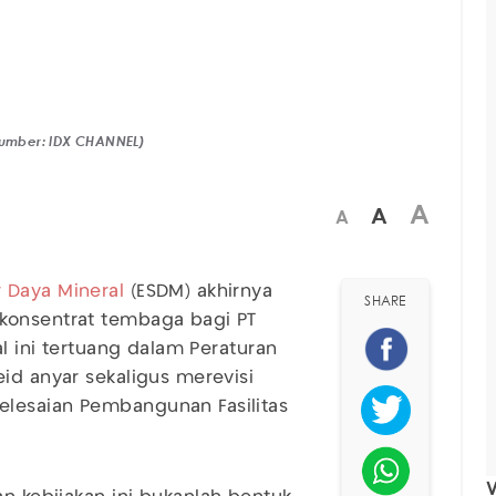
(Sumber: IDX CHANNEL)
A
A
A
 Daya Mineral
(ESDM) akhirnya
SHARE
konsentrat tembaga bagi PT
al ini tertuang dalam Peraturan
id anyar sekaligus merevisi
elesaian Pembangunan Fasilitas
V