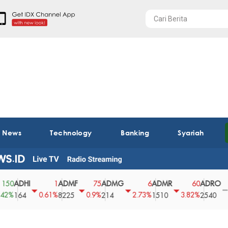
t News
Technology
Banking
Syariah
ADHI
ADMF
ADMG
ADMR
ADRO
A
1
75
6
60
0
0.61%
0.9%
2.73%
3.82%
0%
164
8225
214
1510
2540
4