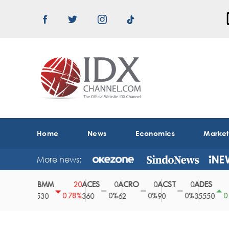
Home
News
Economics
Marke
More news:
ABMM
ACES
ACRO
ACST
ADES
0
20
0
0
0
150
0%
0.78%
0%
0%
0%
0.42%
2530
360
62
90
35550