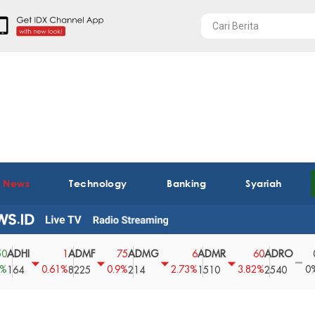
t News
Technology
Banking
Syariah
ADMF
ADMG
ADMR
ADRO
AEGS
1
75
6
60
0
0.61%
0.9%
2.73%
3.82%
0%
8225
214
1510
2540
43