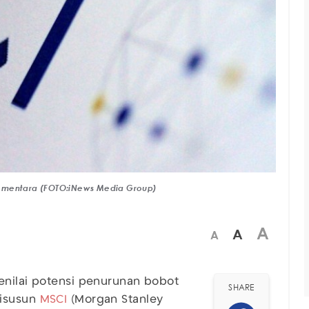
Sementara (FOTO:iNews Media Group)
A
A
A
enilai potensi penurunan bobot
SHARE
disusun
MSCI
(Morgan Stanley