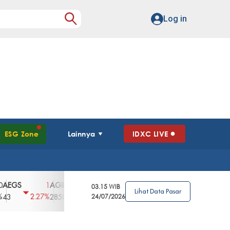
Log in
ESG Zone
Lainnya
IDXC LIVE
AGII
AGRO
AGRS
AHAP
AIMS
1
100
4
0
2
03.15 WIB
Lihat Data Pasar
2.27%
3.39%
2.63%
0%
2.04%
2850
148
24/07/2026
62
96
360