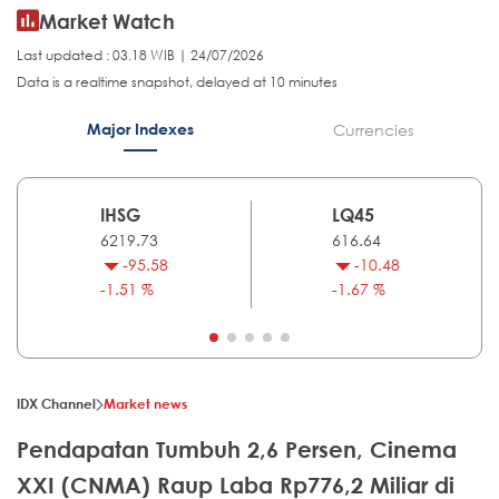
Market Watch
Last updated : 03.18 WIB | 24/07/2026
Data is a realtime snapshot, delayed at 10 minutes
Major Indexes
Currencies
IHSG
LQ45
6219.73
616.64
-95.58
-10.48
-1.51 %
-1.67 %
IDX Channel
Market news
Pendapatan Tumbuh 2,6 Persen, Cinema
XXI (CNMA) Raup Laba Rp776,2 Miliar di