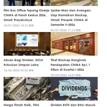
Film Box Office Topang Kinerja
Spider-Man dan Avengers
CNMA di Paruh Kedua 2026,
Siap Ramaikan Bioskop,
Simak Proyeksinya
Simak Prospek CNMA di
Semester II-2026
18/07/2026 14:33 WIB
06/07/2026 11:13 WIB
Absen Bagi Dividen, DSSA
Tiket Bioskop Dongkrak
Putuskan Simpan Laba
Pendapatan CNMA Rp1,1
Triliun di Kuartal I-2026
12/06/2026 05:45 WIB
30/04/2026 14:29 WIB
Harga Timah Naik, TINS
Dividen ROTI dan BNLI Masuk