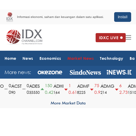
Install
Informasi ekonomi, saham dan keuangan dalam satu aplikasi.
Home
News
Economics
Market News
Technology
Ba
More news:
0
0
150
1
75
6
ACST
ADES
ADHI
ADMF
ADMG
ADMR
0
0
0.42
0.61
0.9
2.73
90
35550
164
8225
214
1510
More Market Data