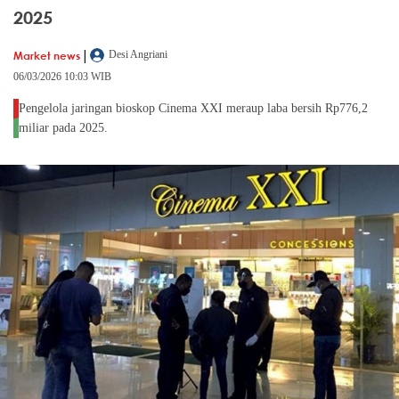
2025
|
Market news
Desi Angriani
06/03/2026 10:03 WIB
Pengelola jaringan bioskop Cinema XXI meraup laba bersih Rp776,2
miliar pada 2025.