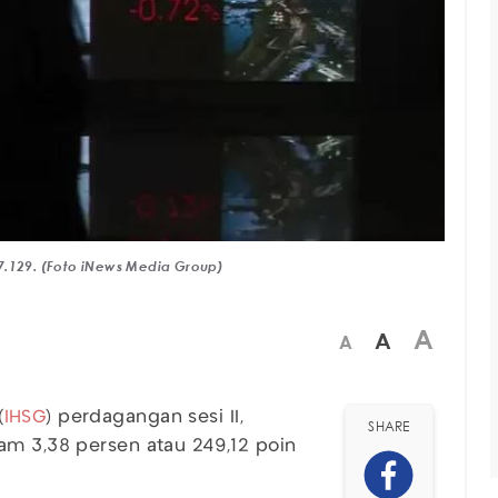
7.129. (Foto iNews Media Group)
A
A
A
(
IHSG
) perdagangan sesi II,
SHARE
am 3,38 persen atau 249,12 poin