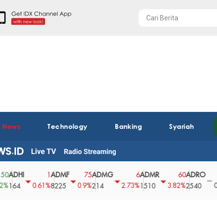
t News
Technology
Banking
Syariah
HI
ADMF
ADMG
ADMR
ADRO
AE
1
75
6
60
0
0.61%
0.9%
2.73%
3.82%
0%
4
8225
214
1510
2540
43