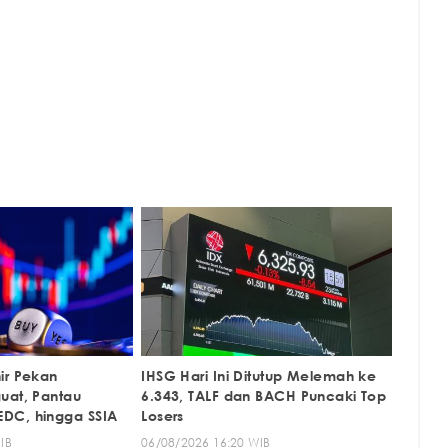
ir Pekan
IHSG Hari Ini Ditutup Melemah ke
uat, Pantau
6.343, TALF dan BACH Puncaki Top
DC, hingga SSIA
Losers
IB
06/08/2026 16:20 WIB