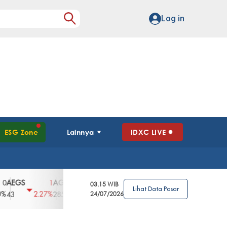
Log in
ESG Zone
Lainnya
IDXC LIVE
GS
AGII
AGRO
AGRS
AHAP
AIM
1
100
4
0
2
03.15 WIB
Lihat Data Pasar
2.27%
3.39%
2.63%
0%
2.04%
2850
148
24/07/2026
62
96
360