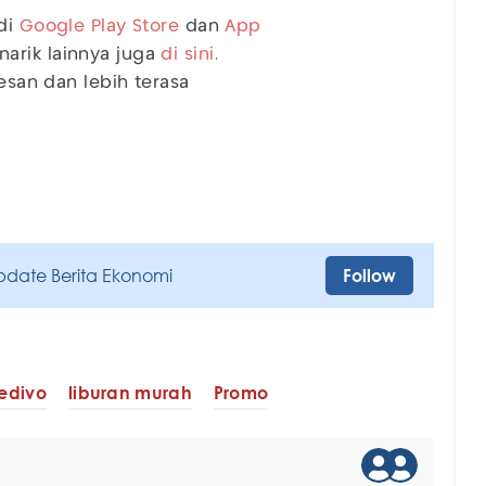
 di
Google Play Store
dan
App
arik lainnya juga
di sini
.
kesan dan lebih terasa
pdate Berita Ekonomi
Follow
edivo
liburan murah
Promo