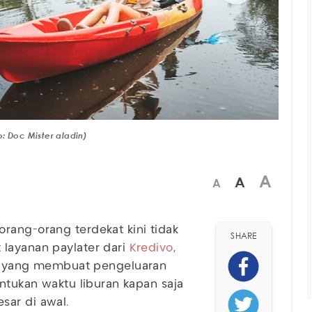
: Doc Mister aladin)
A
A
A
rang-orang terdekat kini tidak
SHARE
 layanan paylater dari
Kredivo
,
 yang membuat pengeluaran
entukan waktu liburan kapan saja
sar di awal.