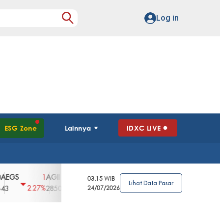
Log in
ESG Zone
Lainnya
IDXC LIVE
S
AGII
AGRO
AGRS
AHAP
AIMS
1
100
4
0
2
03.15 WIB
Lihat Data Pasar
2.27%
3.39%
2.63%
0%
2.04%
2850
148
24/07/2026
62
96
360