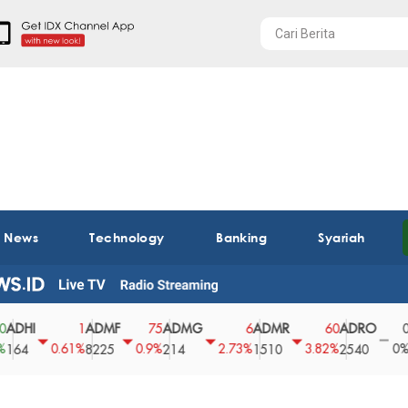
t News
Technology
Banking
Syariah
I
ADMF
ADMG
ADMR
ADRO
AEG
1
75
6
60
0
0.61%
0.9%
2.73%
3.82%
0%
8225
214
1510
2540
43