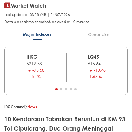
Market Watch
Last updated : 03.18 WIB | 24/07/2026
Data is a realtime snapshot, delayed at 10 minutes
Major Indexes
Currencies
IHSG
LQ45
6219.73
616.64
-95.58
-10.48
-1.51 %
-1.67 %
IDX Channel
News
10 Kendaraan Tabrakan Beruntun di KM 93
Tol Cipularang, Dua Orang Meninggal