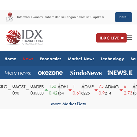
Install
Informasi ekonomi, saham dan keuangan dalam satu aplikasi.
Home
News
Economics
Market News
Technology
Ba
More news:
0
0
150
1
75
6
O
ACST
ADES
ADHI
ADMF
ADMG
AD
0
0
0.42
0.61
0.9
2.73
90
35550
164
8225
214
1510
More Market Data