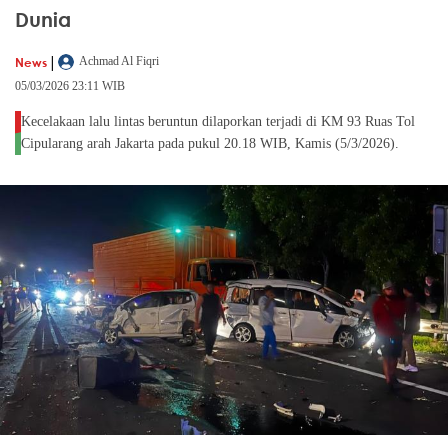
Dunia
|
News
Achmad Al Fiqri
05/03/2026 23:11 WIB
Kecelakaan lalu lintas beruntun dilaporkan terjadi di KM 93 Ruas Tol
Cipularang arah Jakarta pada pukul 20.18 WIB, Kamis (5/3/2026).