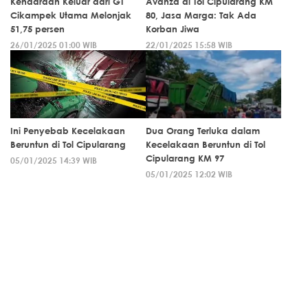
Kendaraan Keluar dari GT
Avanza di Tol Cipularang KM
Cikampek Utama Melonjak
80, Jasa Marga: Tak Ada
51,75 persen
Korban Jiwa
26/01/2025 01:00 WIB
22/01/2025 15:58 WIB
Ini Penyebab Kecelakaan
Dua Orang Terluka dalam
Beruntun di Tol Cipularang
Kecelakaan Beruntun di Tol
Cipularang KM 97
05/01/2025 14:39 WIB
05/01/2025 12:02 WIB