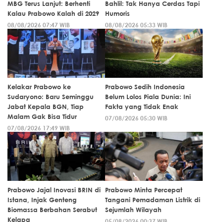
MBG Terus Lanjut: Berhenti
Bahlil: Tak Hanya Cerdas Tapi
Kalau Prabowo Kalah di 2029
Humoris
08/08/2026 07:47 WIB
08/08/2026 05:33 WIB
Kelakar Prabowo ke
Prabowo Sedih Indonesia
Sudaryono: Baru Seminggu
Belum Lolos Piala Dunia: Ini
Jabat Kepala BGN, Tiap
Fakta yang Tidak Enak
Malam Gak Bisa Tidur
07/08/2026 05:30 WIB
07/08/2026 17:49 WIB
Prabowo Jajal Inovasi BRIN di
Prabowo Minta Percepat
Istana, Injak Genteng
Tangani Pemadaman Listrik di
Biomassa Berbahan Serabut
Sejumlah Wilayah
Kelapa
05/08/2026 00:37 WIB