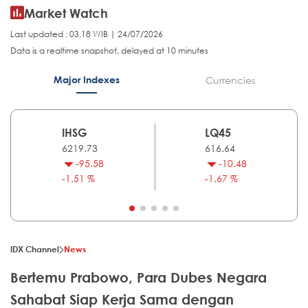
Market Watch
Last updated : 03.18 WIB | 24/07/2026
Data is a realtime snapshot, delayed at 10 minutes
Major Indexes
Currencies
IHSG
LQ45
6219.73
616.64
-95.58
-10.48
-1.51 %
-1.67 %
IDX Channel
News
Bertemu Prabowo, Para Dubes Negara
Sahabat Siap Kerja Sama dengan