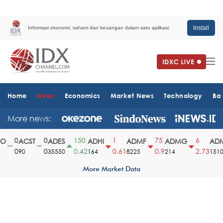
Install
Informasi ekonomi, saham dan keuangan dalam satu aplikasi.
Home
News
Economics
Market News
Technology
Ba
More news:
0
0
150
1
75
6
ACST
ADES
ADHI
ADMF
ADMG
ADMR
0
0
0.42
0.61
0.9
2.73
90
35550
164
8225
214
1510
More Market Data