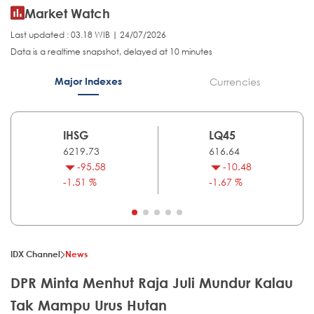
Market Watch
Last updated : 03.18 WIB | 24/07/2026
Data is a realtime snapshot, delayed at 10 minutes
Major Indexes
Currencies
IHSG
LQ45
6219.73
616.64
-95.58
-10.48
-1.51 %
-1.67 %
IDX Channel
News
DPR Minta Menhut Raja Juli Mundur Kalau
Tak Mampu Urus Hutan