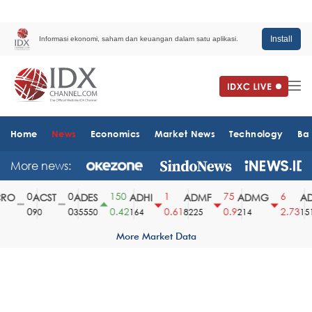
Install
Informasi ekonomi, saham dan keuangan dalam satu aplikasi.
Home
News
Economics
Market News
Technology
Ba
More news:
0
0
150
1
75
6
O
ACST
ADES
ADHI
ADMF
ADMG
ADM
0
0
0.42
0.61
0.9
2.73
90
35550
164
8225
214
1510
More Market Data