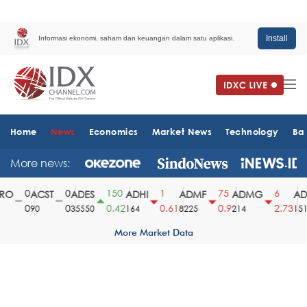
Install
Informasi ekonomi, saham dan keuangan dalam satu aplikasi.
Home
News
Economics
Market News
Technology
Ba
More news:
0
0
150
1
75
6
O
ACST
ADES
ADHI
ADMF
ADMG
ADM
0
0
0.42
0.61
0.9
2.73
90
35550
164
8225
214
1510
More Market Data