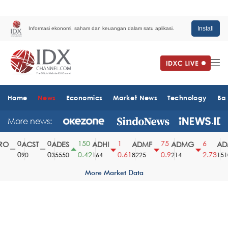
Install
Informasi ekonomi, saham dan keuangan dalam satu aplikasi.
Home
News
Economics
Market News
Technology
Ba
More news:
0
0
150
1
75
6
O
ACST
ADES
ADHI
ADMF
ADMG
ADM
0
0
0.42
0.61
0.9
2.73
90
35550
164
8225
214
1510
More Market Data