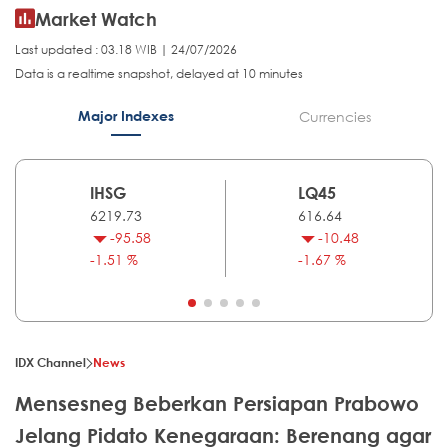
Market Watch
Last updated : 03.18 WIB | 24/07/2026
Data is a realtime snapshot, delayed at 10 minutes
Major Indexes
Currencies
IHSG
LQ45
6219.73
616.64
-95.58
-10.48
-1.51 %
-1.67 %
IDX Channel
News
Mensesneg Beberkan Persiapan Prabowo
Jelang Pidato Kenegaraan: Berenang agar