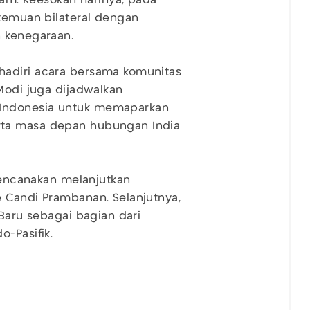
alam. Keesokan harinya, pada
rtemuan bilateral dengan
n kenegaraan.
hadiri acara bersama komunitas
Modi juga dijadwalkan
Indonesia untuk memaparkan
rta masa depan hubungan India
irencanakan melanjutkan
 Candi Prambanan. Selanjutnya,
 Baru sebagai bagian dari
-Pasifik.