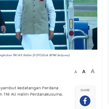
gkalan TNI AU Halim (FOTO:Dok BPMI Setpres)
A
A
A
yambut kedatangan Perdana
SHARE
an TNI AU Halim Perdanakusuma,