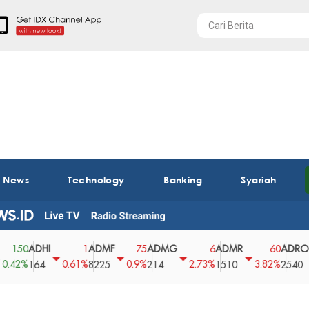
t News
Technology
Banking
Syariah
ADHI
ADMF
ADMG
ADMR
ADRO
0
1
75
6
60
%
0.61%
0.9%
2.73%
3.82%
0
164
8225
214
1510
2540