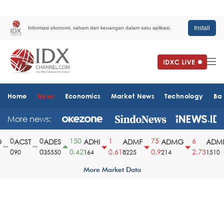
Install
Informasi ekonomi, saham dan keuangan dalam satu aplikasi.
Home
News
Economics
Market News
Technology
Ba
More news:
0
0
150
1
75
6
ACST
ADES
ADHI
ADMF
ADMG
ADMR
0
0
0.42
0.61
0.9
2.73
90
35550
164
8225
214
1510
More Market Data