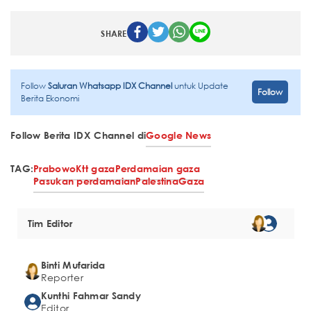
SHARE
Follow
Saluran Whatsapp IDX Channel
untuk Update
Follow
Berita Ekonomi
Follow Berita IDX Channel di
Google News
TAG:
Prabowo
Ktt gaza
Perdamaian gaza
Pasukan perdamaian
Palestina
Gaza
Tim Editor
Binti Mufarida
Reporter
Kunthi Fahmar Sandy
Editor