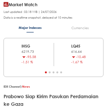
Market Watch
Last updated : 03.18 WIB | 24/07/2026
Data is a realtime snapshot, delayed at 10 minutes
Major Indexes
Currencies
IHSG
LQ45
6219.73
616.64
-95.58
-10.48
-1.51 %
-1.67 %
IDX Channel
News
Prabowo Siap Kirim Pasukan Perdamaian
ke Gaza